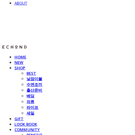
ABOUT
E C H O N D
HOME
NEW
SHOP
BEST
낮잠이불
수면조끼
출산준비
베딩
의류
라이프
세일
GIFT
LOOK BOOK
COMMUNITY