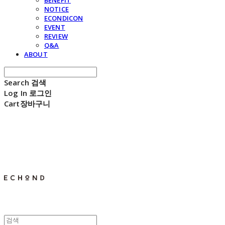
BENEFIT
NOTICE
ECONDICON
EVENT
REVIEW
Q&A
ABOUT
Search
검색
Log In
로그인
Cart
장바구니
E C H O N D