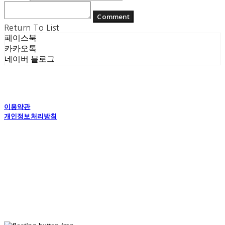
Comment
Return To List
페이스북
카카오톡
네이버 블로그
이용약관
개인정보처리방침
사업자정보확인
상호: (주) 에콘드 컴퍼니 | 대표: 서일주, 윤주민 | 개인정보관리책임자: 윤주민 | 전화: 070-
4194-0031 | 이메일: echondofficial@gmail.com
주소: 경기도 수원시 영통구 대학1로8번길 70-7, 101호 | 사업자등록번호:
757-88-
03208
| 통신판매:
제2024-수원영통-1789호
| 호스팅제공자: (주)식스샵