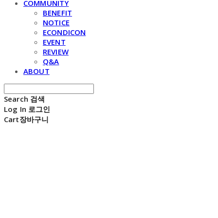
COMMUNITY
BENEFIT
NOTICE
ECONDICON
EVENT
REVIEW
Q&A
ABOUT
Search
검색
Log In
로그인
Cart
장바구니
E C H O N D