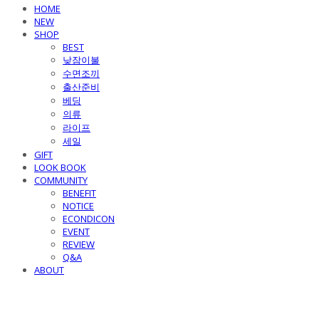
HOME
NEW
SHOP
BEST
낮잠이불
수면조끼
출산준비
베딩
의류
라이프
세일
GIFT
LOOK BOOK
COMMUNITY
BENEFIT
NOTICE
ECONDICON
EVENT
REVIEW
Q&A
ABOUT