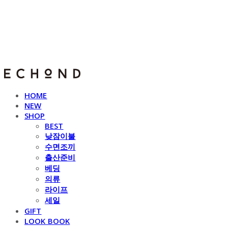
E C H O N D
HOME
NEW
SHOP
BEST
낮잠이불
수면조끼
출산준비
베딩
의류
라이프
세일
GIFT
LOOK BOOK