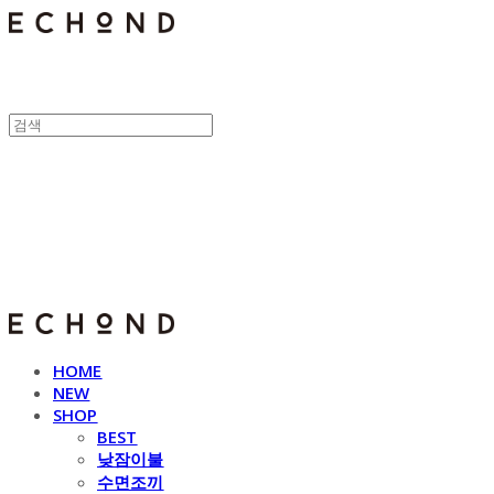
E C H O N D
HOME
NEW
SHOP
BEST
낮잠이불
수면조끼