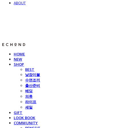
ABOUT
E C H O N D
HOME
NEW
SHOP
BEST
낮잠이불
수면조끼
출산준비
베딩
의류
라이프
세일
GIFT
LOOK BOOK
COMMUNITY