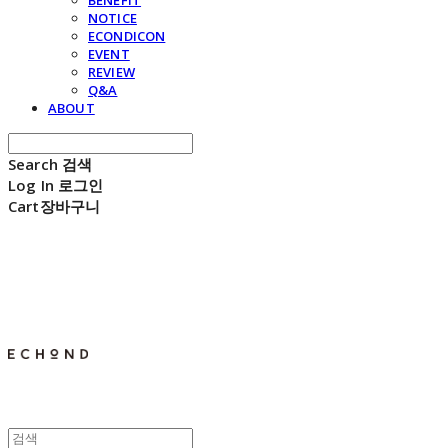
BENEFIT
NOTICE
ECONDICON
EVENT
REVIEW
Q&A
ABOUT
Search
검색
Log In
로그인
Cart
장바구니
E C H O N D