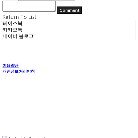
Comment
Return To List
페이스북
카카오톡
네이버 블로그
이용약관
개인정보처리방침
사업자정보확인
상호: (주) 에콘드 컴퍼니 | 대표: 서일주, 윤주민 | 개인정보관리책임자: 윤주민 | 전화: 070-
4194-0031 | 이메일: echondofficial@gmail.com
주소: 경기도 수원시 영통구 대학1로8번길 70-7, 101호 | 사업자등록번호:
757-88-
03208
| 통신판매:
제2024-수원영통-1789호
| 호스팅제공자: (주)식스샵