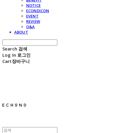
BENEFIT
NOTICE
ECONDICON
EVENT
REVIEW
Q&A
ABOUT
Search
검색
Log In
로그인
Cart
장바구니
E C H O N D