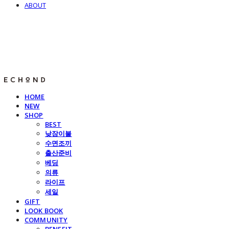
ABOUT
E C H O N D
HOME
NEW
SHOP
BEST
낮잠이불
수면조끼
출산준비
베딩
의류
라이프
세일
GIFT
LOOK BOOK
COMMUNITY