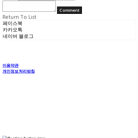
Comment
Return To List
페이스북
카카오톡
네이버 블로그
이용약관
개인정보처리방침
사업자정보확인
상호: (주) 에콘드 컴퍼니 | 대표: 서일주, 윤주민 | 개인정보관리책임자: 윤주민 | 전화: 070-
4194-0031 | 이메일: echondofficial@gmail.com
주소: 경기도 수원시 영통구 대학1로8번길 70-7, 101호 | 사업자등록번호:
757-88-
03208
| 통신판매:
제2024-수원영통-1789호
| 호스팅제공자: (주)식스샵