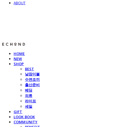
ABOUT
E C H O N D
HOME
NEW
SHOP
BEST
낮잠이불
수면조끼
출산준비
베딩
의류
라이프
세일
GIFT
LOOK BOOK
COMMUNITY