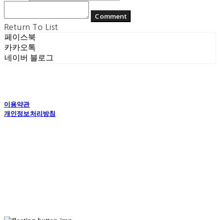
Comment
Return To List
페이스북
카카오톡
네이버 블로그
이용약관
개인정보처리방침
사업자정보확인
상호: (주) 에콘드 컴퍼니 | 대표: 서일주, 윤주민 | 개인정보관리책임자: 윤주민 | 전화: 070-
4194-0031 | 이메일: echondofficial@gmail.com
주소: 경기도 수원시 영통구 대학1로8번길 70-7, 101호 | 사업자등록번호:
757-88-
03208
| 통신판매:
제2024-수원영통-1789호
| 호스팅제공자: (주)식스샵