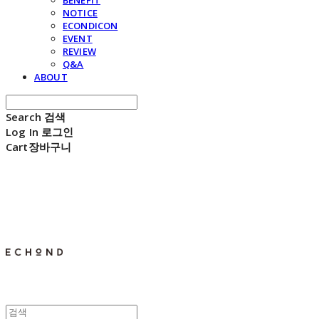
BENEFIT
NOTICE
ECONDICON
EVENT
REVIEW
Q&A
ABOUT
Search
검색
Log In
로그인
Cart
장바구니
E C H O N D