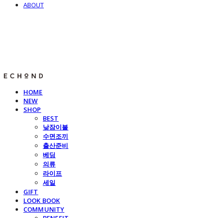
ABOUT
E C H O N D
HOME
NEW
SHOP
BEST
낮잠이불
수면조끼
출산준비
베딩
의류
라이프
세일
GIFT
LOOK BOOK
COMMUNITY