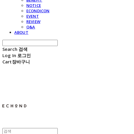
BENEFIT
NOTICE
ECONDICON
EVENT
REVIEW
Q&A
ABOUT
Search
검색
Log In
로그인
Cart
장바구니
E C H O N D