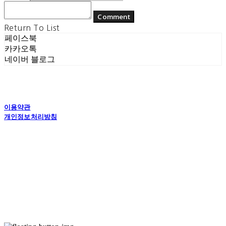
Comment
Return To List
페이스북
카카오톡
네이버 블로그
이용약관
개인정보처리방침
사업자정보확인
상호: (주) 에콘드 컴퍼니 | 대표: 서일주, 윤주민 | 개인정보관리책임자: 윤주민 | 전화: 070-
4194-0031 | 이메일: echondofficial@gmail.com
주소: 경기도 수원시 영통구 대학1로8번길 70-7, 101호 | 사업자등록번호:
757-88-
03208
| 통신판매:
제2024-수원영통-1789호
| 호스팅제공자: (주)식스샵