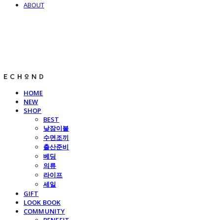
ABOUT
E C H O N D
HOME
NEW
SHOP
BEST
낮잠이불
수면조끼
출산준비
베딩
의류
라이프
세일
GIFT
LOOK BOOK
COMMUNITY