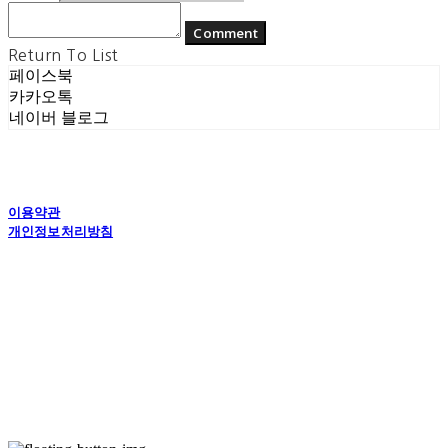
Comment
Return To List
페이스북
카카오톡
네이버 블로그
이용약관
개인정보처리방침
사업자정보확인
상호: (주) 에콘드 컴퍼니 | 대표: 서일주, 윤주민 | 개인정보관리책임자: 윤주민 | 전화: 070-
4194-0031 | 이메일: echondofficial@gmail.com
주소: 경기도 수원시 영통구 대학1로8번길 70-7, 101호 | 사업자등록번호:
757-88-
03208
| 통신판매:
제2024-수원영통-1789호
| 호스팅제공자: (주)식스샵