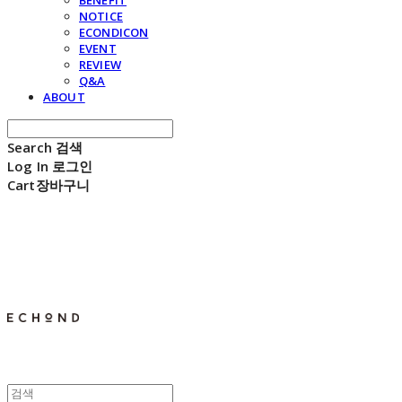
BENEFIT
NOTICE
ECONDICON
EVENT
REVIEW
Q&A
ABOUT
Search
검색
Log In
로그인
Cart
장바구니
E C H O N D