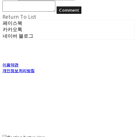
Comment
Return To List
페이스북
카카오톡
네이버 블로그
이용약관
개인정보처리방침
사업자정보확인
상호: (주) 에콘드 컴퍼니 | 대표: 서일주, 윤주민 | 개인정보관리책임자: 윤주민 | 전화: 070-
4194-0031 | 이메일: echondofficial@gmail.com
주소: 경기도 수원시 영통구 대학1로8번길 70-7, 101호 | 사업자등록번호:
757-88-
03208
| 통신판매:
제2024-수원영통-1789호
| 호스팅제공자: (주)식스샵