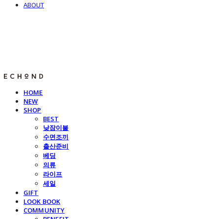
ABOUT
E C H O N D
HOME
NEW
SHOP
BEST
낮잠이불
수면조끼
출산준비
베딩
의류
라이프
세일
GIFT
LOOK BOOK
COMMUNITY