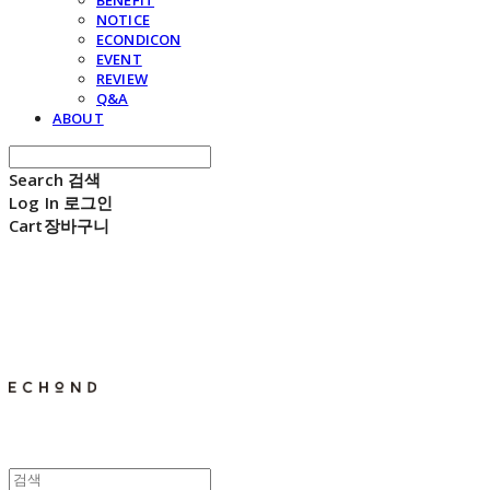
BENEFIT
NOTICE
ECONDICON
EVENT
REVIEW
Q&A
ABOUT
Search
검색
Log In
로그인
Cart
장바구니
E C H O N D