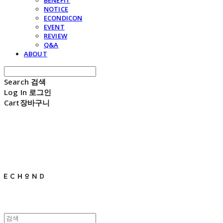
BENEFIT
NOTICE
ECONDICON
EVENT
REVIEW
Q&A
ABOUT
Search
검색
Log In
로그인
Cart
장바구니
E C H O N D