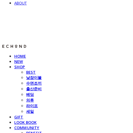
ABOUT
E C H O N D
HOME
NEW
SHOP
BEST
낮잠이불
수면조끼
출산준비
베딩
의류
라이프
세일
GIFT
LOOK BOOK
COMMUNITY