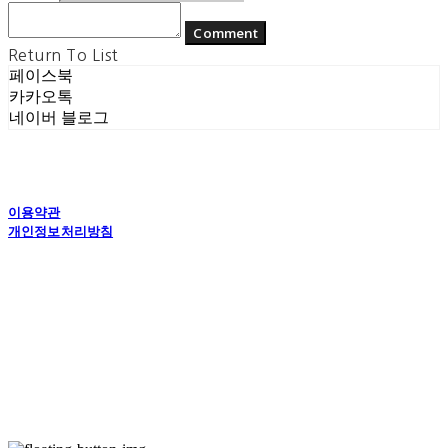
Comment
Return To List
페이스북
카카오톡
네이버 블로그
이용약관
개인정보처리방침
사업자정보확인
상호: (주) 에콘드 컴퍼니 | 대표: 서일주, 윤주민 | 개인정보관리책임자: 윤주민 | 전화: 070-
4194-0031 | 이메일: echondofficial@gmail.com
주소: 경기도 수원시 영통구 대학1로8번길 70-7, 101호 | 사업자등록번호:
757-88-
03208
| 통신판매:
제2024-수원영통-1789호
| 호스팅제공자: (주)식스샵