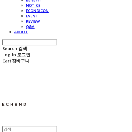
BENEFIT
NOTICE
ECONDICON
EVENT
REVIEW
Q&A
ABOUT
Search
검색
Log In
로그인
Cart
장바구니
E C H O N D