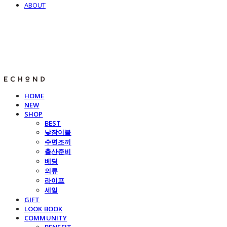
ABOUT
E C H O N D
HOME
NEW
SHOP
BEST
낮잠이불
수면조끼
출산준비
베딩
의류
라이프
세일
GIFT
LOOK BOOK
COMMUNITY