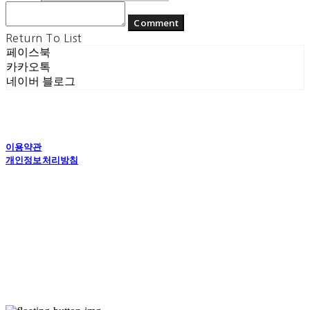
Comment
Return To List
페이스북
카카오톡
네이버 블로그
이용약관
개인정보처리방침
사업자정보확인
상호: (주) 에콘드 컴퍼니 | 대표: 서일주, 윤주민 | 개인정보관리책임자: 윤주민 | 전화: 070-
4194-0031 | 이메일: echondofficial@gmail.com
주소: 경기도 수원시 영통구 대학1로8번길 70-7, 101호 | 사업자등록번호:
757-88-
03208
| 통신판매:
제2024-수원영통-1789호
| 호스팅제공자: (주)식스샵