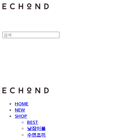
E C H O N D
HOME
NEW
SHOP
BEST
낮잠이불
수면조끼