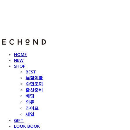
E C H O N D
HOME
NEW
SHOP
BEST
낮잠이불
수면조끼
출산준비
베딩
의류
라이프
세일
GIFT
LOOK BOOK