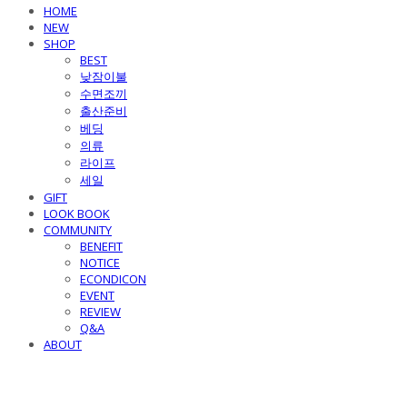
HOME
NEW
SHOP
BEST
낮잠이불
수면조끼
출산준비
베딩
의류
라이프
세일
GIFT
LOOK BOOK
COMMUNITY
BENEFIT
NOTICE
ECONDICON
EVENT
REVIEW
Q&A
ABOUT