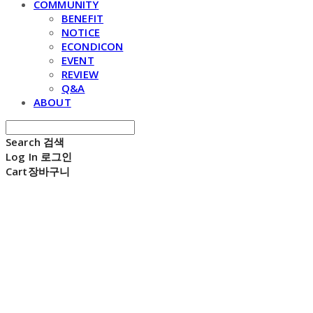
COMMUNITY
BENEFIT
NOTICE
ECONDICON
EVENT
REVIEW
Q&A
ABOUT
Search
검색
Log In
로그인
Cart
장바구니
E C H O N D