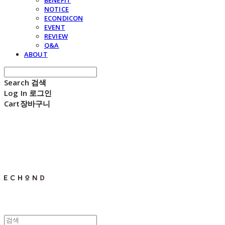
BENEFIT
NOTICE
ECONDICON
EVENT
REVIEW
Q&A
ABOUT
Search
검색
Log In
로그인
Cart
장바구니
E C H O N D