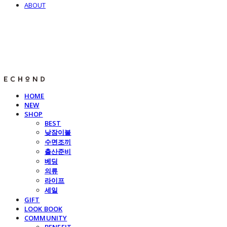
ABOUT
E C H O N D
HOME
NEW
SHOP
BEST
낮잠이불
수면조끼
출산준비
베딩
의류
라이프
세일
GIFT
LOOK BOOK
COMMUNITY