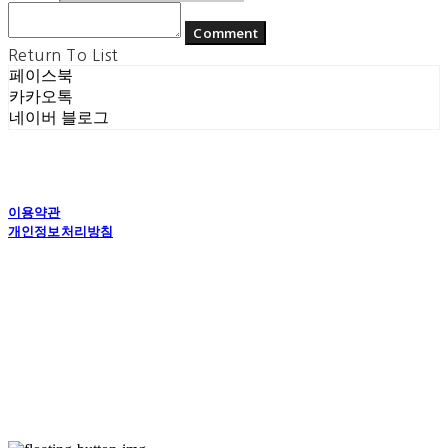
Comment
Return To List
페이스북
카카오톡
네이버 블로그
이용약관
개인정보처리방침
사업자정보확인
상호: (주) 에콘드 컴퍼니 | 대표: 서일주, 윤주민 | 개인정보관리책임자: 윤주민 | 전화: 070-
4194-0031 | 이메일: echondofficial@gmail.com
주소: 경기도 수원시 영통구 대학1로8번길 70-7, 101호 | 사업자등록번호:
757-88-
03208
| 통신판매:
제2024-수원영통-1789호
| 호스팅제공자: (주)식스샵