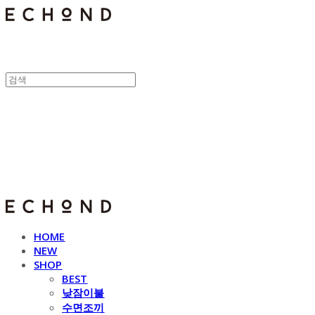
E C H O N D
HOME
NEW
SHOP
BEST
낮잠이불
수면조끼