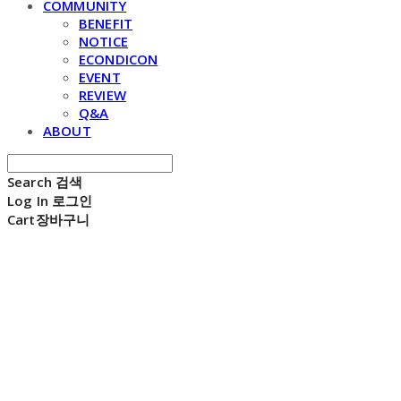
COMMUNITY
BENEFIT
NOTICE
ECONDICON
EVENT
REVIEW
Q&A
ABOUT
Search
검색
Log In
로그인
Cart
장바구니
E C H O N D