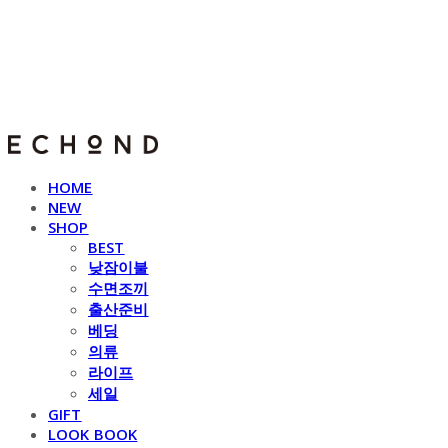
E C H O N D
HOME
NEW
SHOP
BEST
낮잠이불
수면조끼
출산준비
베딩
의류
라이프
세일
GIFT
LOOK BOOK