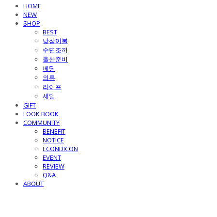
HOME
NEW
SHOP
BEST
낮잠이불
수면조끼
출산준비
베딩
의류
라이프
세일
GIFT
LOOK BOOK
COMMUNITY
BENEFIT
NOTICE
ECONDICON
EVENT
REVIEW
Q&A
ABOUT