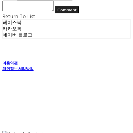
Comment
Return To List
페이스북
카카오톡
네이버 블로그
이용약관
개인정보처리방침
사업자정보확인
상호: (주) 에콘드 컴퍼니 | 대표: 서일주, 윤주민 | 개인정보관리책임자: 윤주민 | 전화: 070-
4194-0031 | 이메일: echondofficial@gmail.com
주소: 경기도 수원시 영통구 대학1로8번길 70-7, 101호 | 사업자등록번호:
757-88-
03208
| 통신판매:
제2024-수원영통-1789호
| 호스팅제공자: (주)식스샵