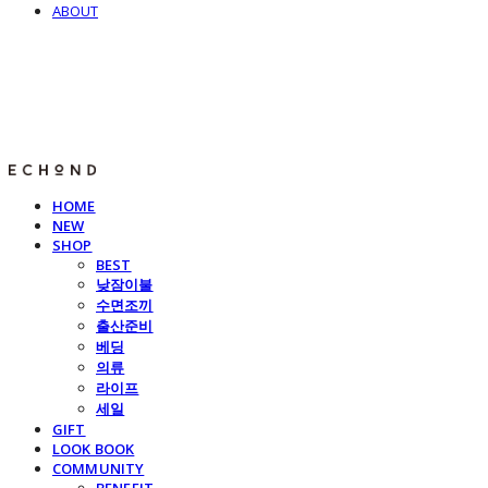
ABOUT
E C H O N D
HOME
NEW
SHOP
BEST
낮잠이불
수면조끼
출산준비
베딩
의류
라이프
세일
GIFT
LOOK BOOK
COMMUNITY