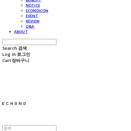
BENEFIT
NOTICE
ECONDICON
EVENT
REVIEW
Q&A
ABOUT
Search
검색
Log In
로그인
Cart
장바구니
E C H O N D