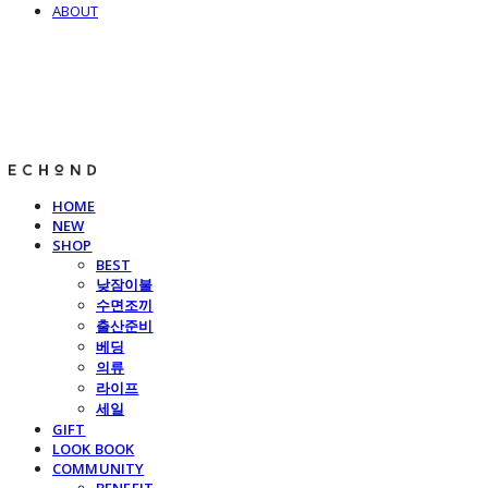
ABOUT
E C H O N D
HOME
NEW
SHOP
BEST
낮잠이불
수면조끼
출산준비
베딩
의류
라이프
세일
GIFT
LOOK BOOK
COMMUNITY