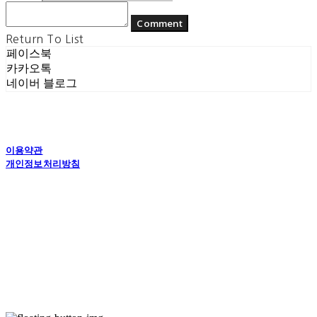
Comment
Return To List
페이스북
카카오톡
네이버 블로그
이용약관
개인정보처리방침
사업자정보확인
상호: (주) 에콘드 컴퍼니 | 대표: 서일주, 윤주민 | 개인정보관리책임자: 윤주민 | 전화: 070-
4194-0031 | 이메일: echondofficial@gmail.com
주소: 경기도 수원시 영통구 대학1로8번길 70-7, 101호 | 사업자등록번호:
757-88-
03208
| 통신판매:
제2024-수원영통-1789호
| 호스팅제공자: (주)식스샵