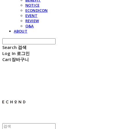
BENEFIT
NOTICE
ECONDICON
EVENT
REVIEW
Q&A
ABOUT
Search
검색
Log In
로그인
Cart
장바구니
E C H O N D