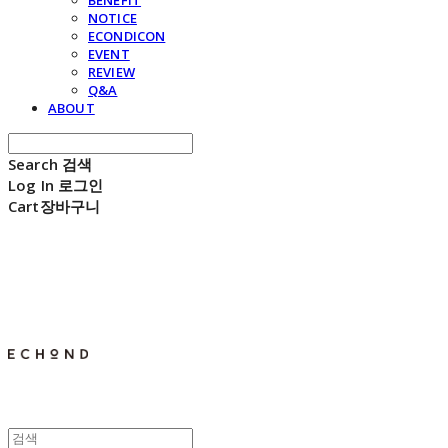
BENEFIT
NOTICE
ECONDICON
EVENT
REVIEW
Q&A
ABOUT
Search
검색
Log In
로그인
Cart
장바구니
E C H O N D