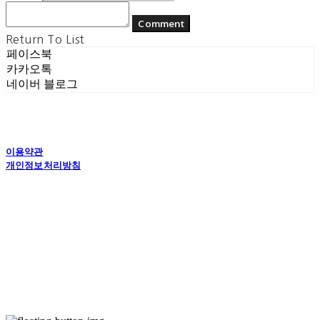
Comment
Return To List
페이스북
카카오톡
네이버 블로그
이용약관
개인정보처리방침
사업자정보확인
상호: (주) 에콘드 컴퍼니 | 대표: 서일주, 윤주민 | 개인정보관리책임자: 윤주민 | 전화: 070-
4194-0031 | 이메일: echondofficial@gmail.com
주소: 경기도 수원시 영통구 대학1로8번길 70-7, 101호 | 사업자등록번호:
757-88-
03208
| 통신판매:
제2024-수원영통-1789호
| 호스팅제공자: (주)식스샵