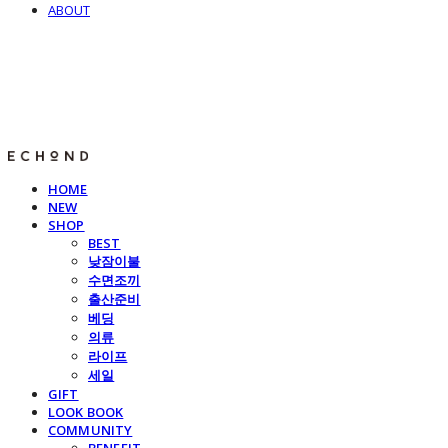
ABOUT
E C H O N D
HOME
NEW
SHOP
BEST
낮잠이불
수면조끼
출산준비
베딩
의류
라이프
세일
GIFT
LOOK BOOK
COMMUNITY