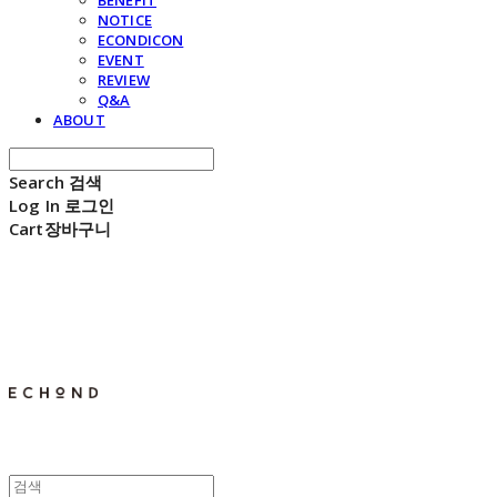
BENEFIT
NOTICE
ECONDICON
EVENT
REVIEW
Q&A
ABOUT
Search
검색
Log In
로그인
Cart
장바구니
E C H O N D