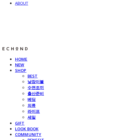
ABOUT
E C H O N D
HOME
NEW
SHOP
BEST
낮잠이불
수면조끼
출산준비
베딩
의류
라이프
세일
GIFT
LOOK BOOK
COMMUNITY