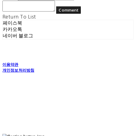
Comment
Return To List
페이스북
카카오톡
네이버 블로그
이용약관
개인정보처리방침
사업자정보확인
상호: (주) 에콘드 컴퍼니 | 대표: 서일주, 윤주민 | 개인정보관리책임자: 윤주민 | 전화: 070-
4194-0031 | 이메일: echondofficial@gmail.com
주소: 경기도 수원시 영통구 대학1로8번길 70-7, 101호 | 사업자등록번호:
757-88-
03208
| 통신판매:
제2024-수원영통-1789호
| 호스팅제공자: (주)식스샵