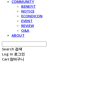
COMMUNITY
BENEFIT
NOTICE
ECONDICON
EVENT
REVIEW
Q&A
ABOUT
Search
검색
Log In
로그인
Cart
장바구니
E C H O N D