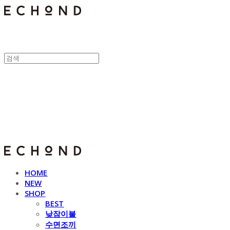
E C H O N D
HOME
NEW
SHOP
BEST
낮잠이불
수면조끼