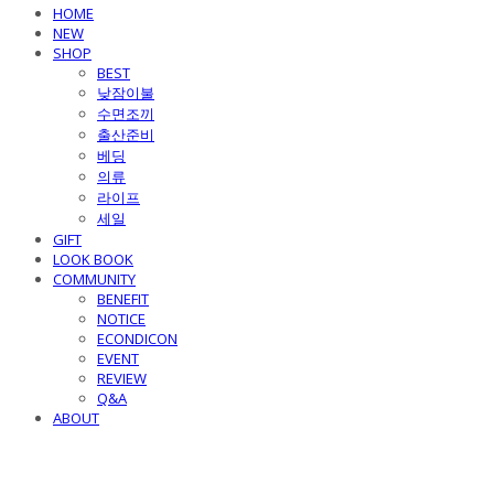
HOME
NEW
SHOP
BEST
낮잠이불
수면조끼
출산준비
베딩
의류
라이프
세일
GIFT
LOOK BOOK
COMMUNITY
BENEFIT
NOTICE
ECONDICON
EVENT
REVIEW
Q&A
ABOUT