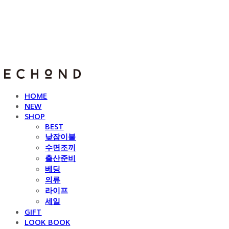
E C H O N D
HOME
NEW
SHOP
BEST
낮잠이불
수면조끼
출산준비
베딩
의류
라이프
세일
GIFT
LOOK BOOK