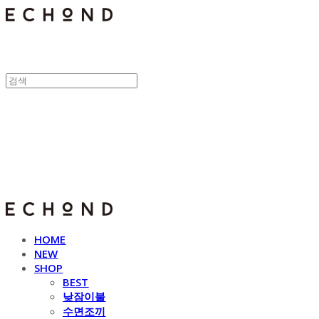
E C H O N D
HOME
NEW
SHOP
BEST
낮잠이불
수면조끼