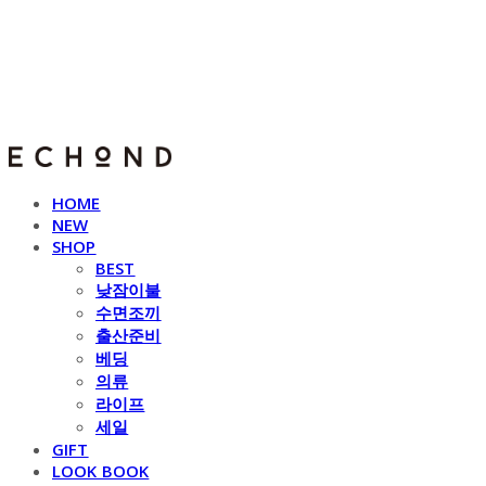
E C H O N D
HOME
NEW
SHOP
BEST
낮잠이불
수면조끼
출산준비
베딩
의류
라이프
세일
GIFT
LOOK BOOK