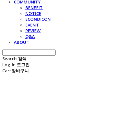
COMMUNITY
BENEFIT
NOTICE
ECONDICON
EVENT
REVIEW
Q&A
ABOUT
Search
검색
Log In
로그인
Cart
장바구니
E C H O N D