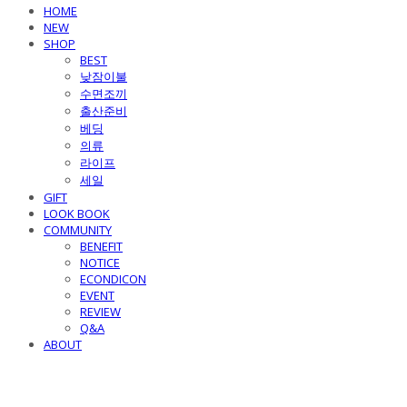
HOME
NEW
SHOP
BEST
낮잠이불
수면조끼
출산준비
베딩
의류
라이프
세일
GIFT
LOOK BOOK
COMMUNITY
BENEFIT
NOTICE
ECONDICON
EVENT
REVIEW
Q&A
ABOUT