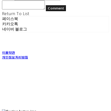
Comment
Return To List
페이스북
카카오톡
네이버 블로그
이용약관
개인정보처리방침
사업자정보확인
상호: (주) 에콘드 컴퍼니 | 대표: 서일주, 윤주민 | 개인정보관리책임자: 윤주민 | 전화: 070-
4194-0031 | 이메일: echondofficial@gmail.com
주소: 경기도 수원시 영통구 대학1로8번길 70-7, 101호 | 사업자등록번호:
757-88-
03208
| 통신판매:
제2024-수원영통-1789호
| 호스팅제공자: (주)식스샵