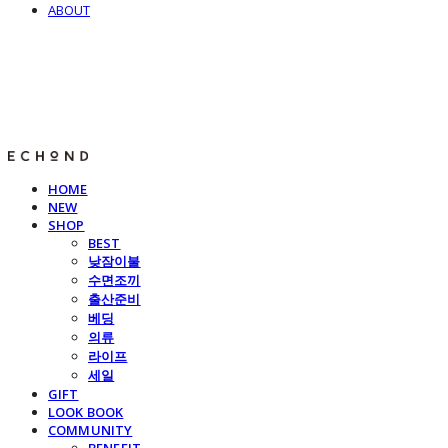
ABOUT
E C H O N D
HOME
NEW
SHOP
BEST
낮잠이불
수면조끼
출산준비
베딩
의류
라이프
세일
GIFT
LOOK BOOK
COMMUNITY