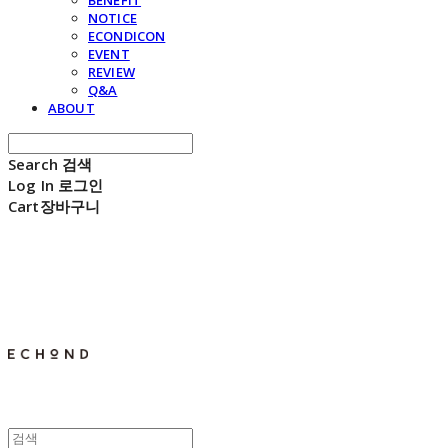
BENEFIT
NOTICE
ECONDICON
EVENT
REVIEW
Q&A
ABOUT
Search
검색
Log In
로그인
Cart
장바구니
E C H O N D