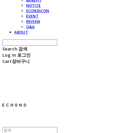
BENEFIT
NOTICE
ECONDICON
EVENT
REVIEW
Q&A
ABOUT
Search
검색
Log In
로그인
Cart
장바구니
E C H O N D