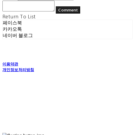
Comment
Return To List
페이스북
카카오톡
네이버 블로그
이용약관
개인정보처리방침
사업자정보확인
상호: (주) 에콘드 컴퍼니 | 대표: 서일주, 윤주민 | 개인정보관리책임자: 윤주민 | 전화: 070-
4194-0031 | 이메일: echondofficial@gmail.com
주소: 경기도 수원시 영통구 대학1로8번길 70-7, 101호 | 사업자등록번호:
757-88-
03208
| 통신판매:
제2024-수원영통-1789호
| 호스팅제공자: (주)식스샵