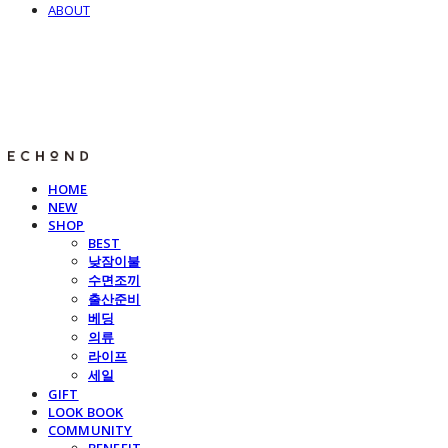
ABOUT
E C H O N D
HOME
NEW
SHOP
BEST
낮잠이불
수면조끼
출산준비
베딩
의류
라이프
세일
GIFT
LOOK BOOK
COMMUNITY