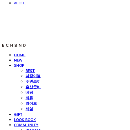
ABOUT
E C H O N D
HOME
NEW
SHOP
BEST
낮잠이불
수면조끼
출산준비
베딩
의류
라이프
세일
GIFT
LOOK BOOK
COMMUNITY