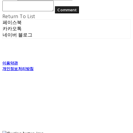
Comment
Return To List
페이스북
카카오톡
네이버 블로그
이용약관
개인정보처리방침
사업자정보확인
상호: (주) 에콘드 컴퍼니 | 대표: 서일주, 윤주민 | 개인정보관리책임자: 윤주민 | 전화: 070-
4194-0031 | 이메일: echondofficial@gmail.com
주소: 경기도 수원시 영통구 대학1로8번길 70-7, 101호 | 사업자등록번호:
757-88-
03208
| 통신판매:
제2024-수원영통-1789호
| 호스팅제공자: (주)식스샵