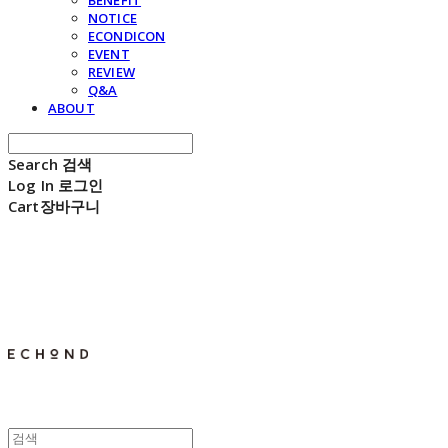
BENEFIT
NOTICE
ECONDICON
EVENT
REVIEW
Q&A
ABOUT
Search
검색
Log In
로그인
Cart
장바구니
E C H O N D