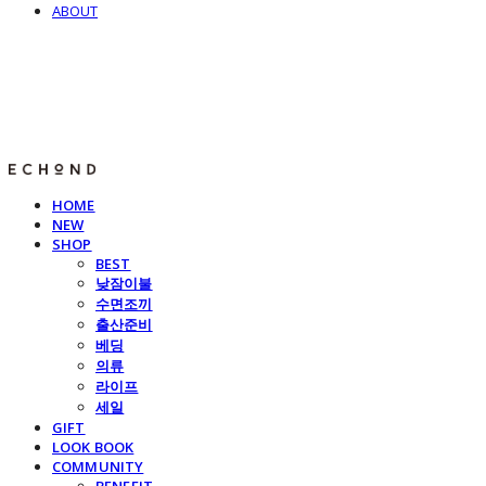
ABOUT
E C H O N D
HOME
NEW
SHOP
BEST
낮잠이불
수면조끼
출산준비
베딩
의류
라이프
세일
GIFT
LOOK BOOK
COMMUNITY