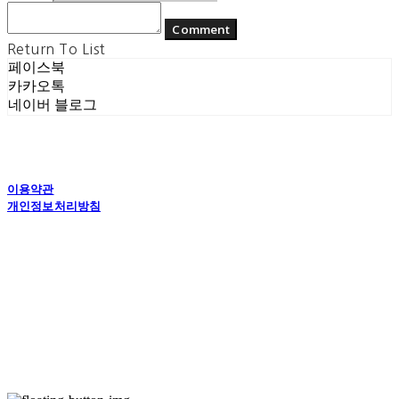
Comment
Return To List
페이스북
카카오톡
네이버 블로그
이용약관
개인정보처리방침
사업자정보확인
상호: (주) 에콘드 컴퍼니 | 대표: 서일주, 윤주민 | 개인정보관리책임자: 윤주민 | 전화: 070-
4194-0031 | 이메일: echondofficial@gmail.com
주소: 경기도 수원시 영통구 대학1로8번길 70-7, 101호 | 사업자등록번호:
757-88-
03208
| 통신판매:
제2024-수원영통-1789호
| 호스팅제공자: (주)식스샵