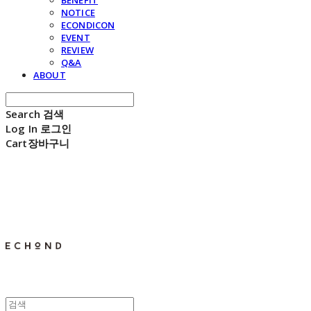
BENEFIT
NOTICE
ECONDICON
EVENT
REVIEW
Q&A
ABOUT
Search
검색
Log In
로그인
Cart
장바구니
E C H O N D