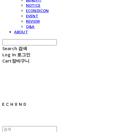
BENEFIT
NOTICE
ECONDICON
EVENT
REVIEW
Q&A
ABOUT
Search
검색
Log In
로그인
Cart
장바구니
E C H O N D