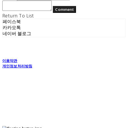
Comment
Return To List
페이스북
카카오톡
네이버 블로그
이용약관
개인정보처리방침
사업자정보확인
상호: (주) 에콘드 컴퍼니 | 대표: 서일주, 윤주민 | 개인정보관리책임자: 윤주민 | 전화: 070-
4194-0031 | 이메일: echondofficial@gmail.com
주소: 경기도 수원시 영통구 대학1로8번길 70-7, 101호 | 사업자등록번호:
757-88-
03208
| 통신판매:
제2024-수원영통-1789호
| 호스팅제공자: (주)식스샵