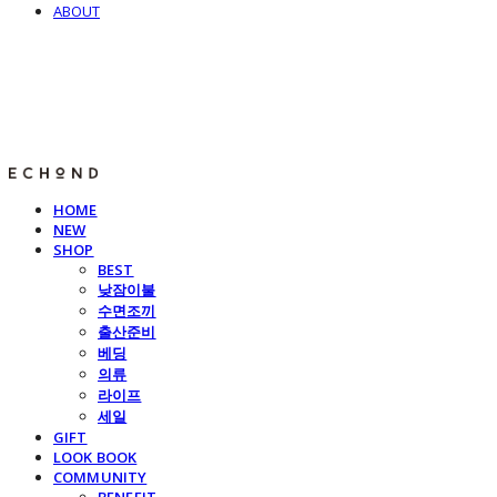
ABOUT
E C H O N D
HOME
NEW
SHOP
BEST
낮잠이불
수면조끼
출산준비
베딩
의류
라이프
세일
GIFT
LOOK BOOK
COMMUNITY