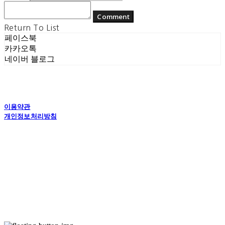
Comment
Return To List
페이스북
카카오톡
네이버 블로그
이용약관
개인정보처리방침
사업자정보확인
상호: (주) 에콘드 컴퍼니 | 대표: 서일주, 윤주민 | 개인정보관리책임자: 윤주민 | 전화: 070-
4194-0031 | 이메일: echondofficial@gmail.com
주소: 경기도 수원시 영통구 대학1로8번길 70-7, 101호 | 사업자등록번호:
757-88-
03208
| 통신판매:
제2024-수원영통-1789호
| 호스팅제공자: (주)식스샵