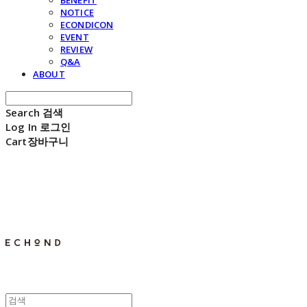
BENEFIT
NOTICE
ECONDICON
EVENT
REVIEW
Q&A
ABOUT
Search
검색
Log In
로그인
Cart
장바구니
E C H O N D