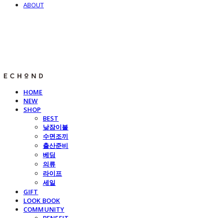
ABOUT
E C H O N D
HOME
NEW
SHOP
BEST
낮잠이불
수면조끼
출산준비
베딩
의류
라이프
세일
GIFT
LOOK BOOK
COMMUNITY