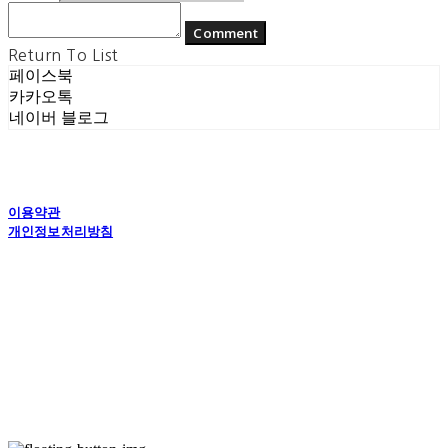
Comment
Return To List
페이스북
카카오톡
네이버 블로그
이용약관
개인정보처리방침
사업자정보확인
상호: (주) 에콘드 컴퍼니 | 대표: 서일주, 윤주민 | 개인정보관리책임자: 윤주민 | 전화: 070-
4194-0031 | 이메일: echondofficial@gmail.com
주소: 경기도 수원시 영통구 대학1로8번길 70-7, 101호 | 사업자등록번호:
757-88-
03208
| 통신판매:
제2024-수원영통-1789호
| 호스팅제공자: (주)식스샵