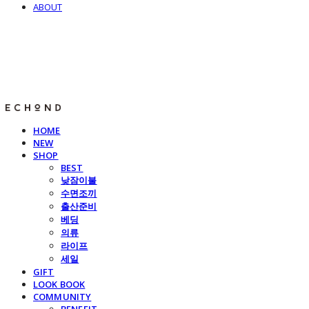
ABOUT
E C H O N D
HOME
NEW
SHOP
BEST
낮잠이불
수면조끼
출산준비
베딩
의류
라이프
세일
GIFT
LOOK BOOK
COMMUNITY