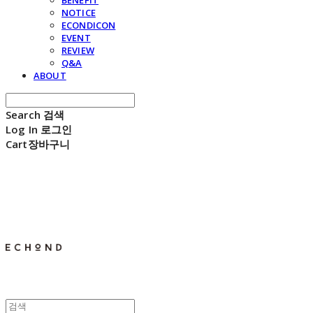
BENEFIT
NOTICE
ECONDICON
EVENT
REVIEW
Q&A
ABOUT
Search
검색
Log In
로그인
Cart
장바구니
E C H O N D