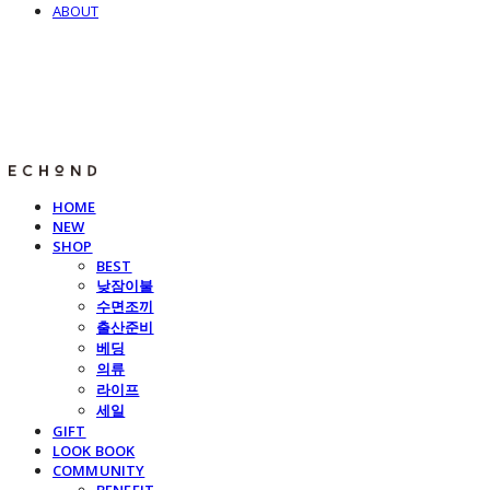
ABOUT
E C H O N D
HOME
NEW
SHOP
BEST
낮잠이불
수면조끼
출산준비
베딩
의류
라이프
세일
GIFT
LOOK BOOK
COMMUNITY