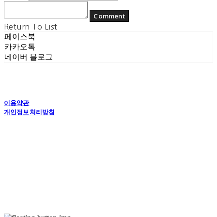
Comment
Return To List
페이스북
카카오톡
네이버 블로그
이용약관
개인정보처리방침
사업자정보확인
상호: (주) 에콘드 컴퍼니 | 대표: 서일주, 윤주민 | 개인정보관리책임자: 윤주민 | 전화: 070-
4194-0031 | 이메일: echondofficial@gmail.com
주소: 경기도 수원시 영통구 대학1로8번길 70-7, 101호 | 사업자등록번호:
757-88-
03208
| 통신판매:
제2024-수원영통-1789호
| 호스팅제공자: (주)식스샵