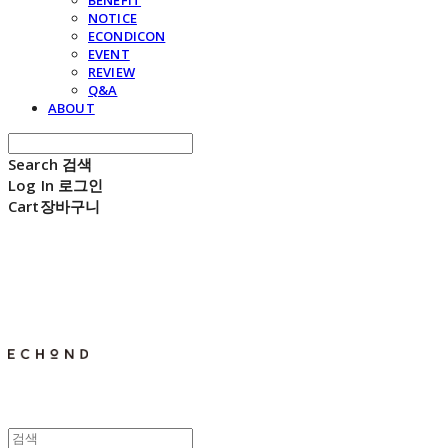
BENEFIT
NOTICE
ECONDICON
EVENT
REVIEW
Q&A
ABOUT
Search
검색
Log In
로그인
Cart
장바구니
E C H O N D