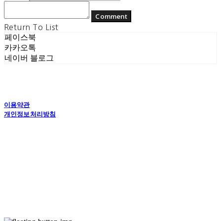
Comment
Return To List
페이스북
카카오톡
네이버 블로그
이용약관
개인정보처리방침
사업자정보확인
상호: (주) 에콘드 컴퍼니 | 대표: 서일주, 윤주민 | 개인정보관리책임자: 윤주민 | 전화: 070-
4194-0031 | 이메일: echondofficial@gmail.com
주소: 경기도 수원시 영통구 대학1로8번길 70-7, 101호 | 사업자등록번호:
757-88-
03208
| 통신판매:
제2024-수원영통-1789호
| 호스팅제공자: (주)식스샵