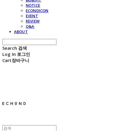
BENEFIT
NOTICE
ECONDICON
EVENT
REVIEW
Q&A
ABOUT
Search
검색
Log In
로그인
Cart
장바구니
E C H O N D