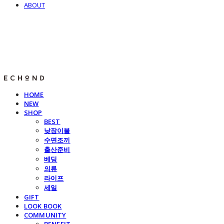
ABOUT
E C H O N D
HOME
NEW
SHOP
BEST
낮잠이불
수면조끼
출산준비
베딩
의류
라이프
세일
GIFT
LOOK BOOK
COMMUNITY