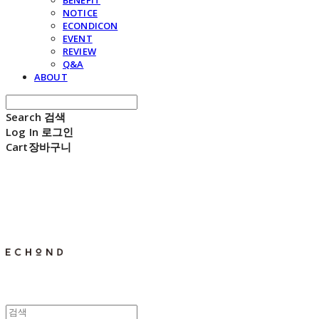
BENEFIT
NOTICE
ECONDICON
EVENT
REVIEW
Q&A
ABOUT
Search
검색
Log In
로그인
Cart
장바구니
E C H O N D