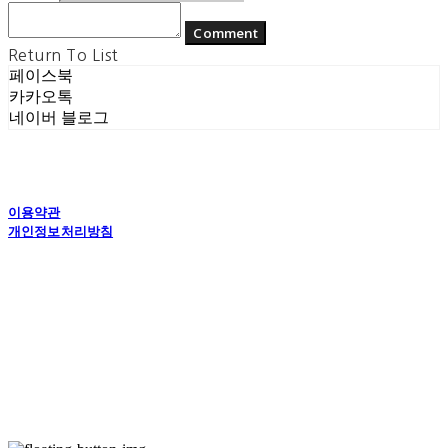
Comment
Return To List
페이스북
카카오톡
네이버 블로그
이용약관
개인정보처리방침
사업자정보확인
상호: (주) 에콘드 컴퍼니 | 대표: 서일주, 윤주민 | 개인정보관리책임자: 윤주민 | 전화: 070-
4194-0031 | 이메일: echondofficial@gmail.com
주소: 경기도 수원시 영통구 대학1로8번길 70-7, 101호 | 사업자등록번호:
757-88-
03208
| 통신판매:
제2024-수원영통-1789호
| 호스팅제공자: (주)식스샵