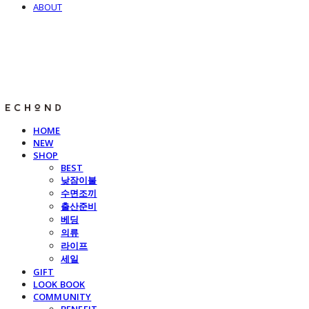
ABOUT
E C H O N D
HOME
NEW
SHOP
BEST
낮잠이불
수면조끼
출산준비
베딩
의류
라이프
세일
GIFT
LOOK BOOK
COMMUNITY