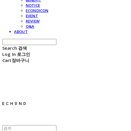
BENEFIT
NOTICE
ECONDICON
EVENT
REVIEW
Q&A
ABOUT
Search
검색
Log In
로그인
Cart
장바구니
E C H O N D