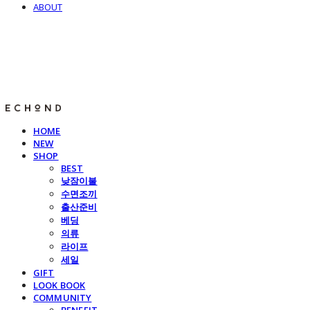
ABOUT
E C H O N D
HOME
NEW
SHOP
BEST
낮잠이불
수면조끼
출산준비
베딩
의류
라이프
세일
GIFT
LOOK BOOK
COMMUNITY