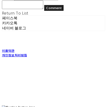
Comment
Return To List
페이스북
카카오톡
네이버 블로그
이용약관
개인정보처리방침
사업자정보확인
상호: (주) 에콘드 컴퍼니 | 대표: 서일주, 윤주민 | 개인정보관리책임자: 윤주민 | 전화: 070-
4194-0031 | 이메일: echondofficial@gmail.com
주소: 경기도 수원시 영통구 대학1로8번길 70-7, 101호 | 사업자등록번호:
757-88-
03208
| 통신판매:
제2024-수원영통-1789호
| 호스팅제공자: (주)식스샵