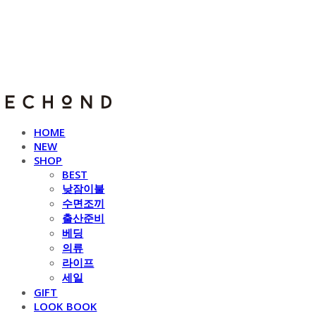
E C H O N D
HOME
NEW
SHOP
BEST
낮잠이불
수면조끼
출산준비
베딩
의류
라이프
세일
GIFT
LOOK BOOK