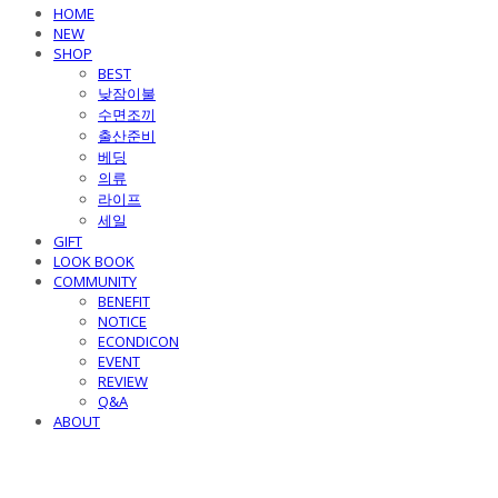
HOME
NEW
SHOP
BEST
낮잠이불
수면조끼
출산준비
베딩
의류
라이프
세일
GIFT
LOOK BOOK
COMMUNITY
BENEFIT
NOTICE
ECONDICON
EVENT
REVIEW
Q&A
ABOUT