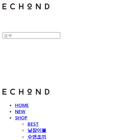
E C H O N D
HOME
NEW
SHOP
BEST
낮잠이불
수면조끼