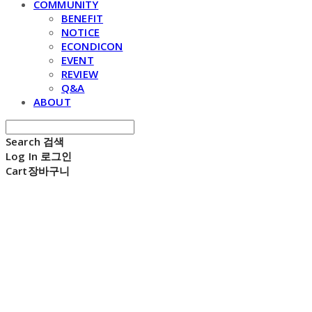
COMMUNITY
BENEFIT
NOTICE
ECONDICON
EVENT
REVIEW
Q&A
ABOUT
Search
검색
Log In
로그인
Cart
장바구니
E C H O N D