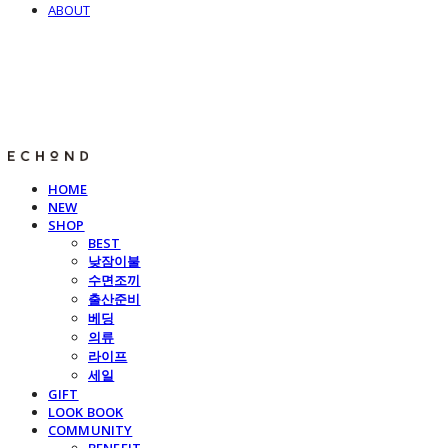
ABOUT
E C H O N D
HOME
NEW
SHOP
BEST
낮잠이불
수면조끼
출산준비
베딩
의류
라이프
세일
GIFT
LOOK BOOK
COMMUNITY