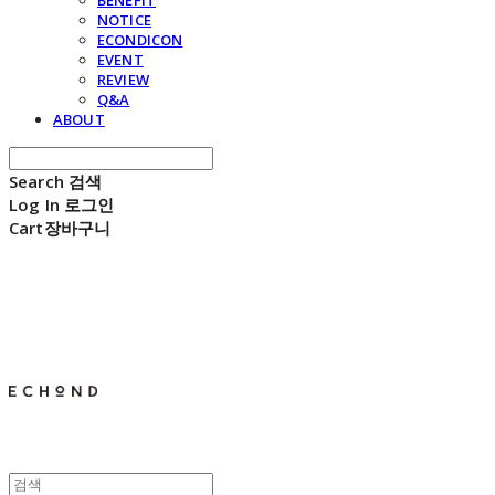
BENEFIT
NOTICE
ECONDICON
EVENT
REVIEW
Q&A
ABOUT
Search
검색
Log In
로그인
Cart
장바구니
E C H O N D