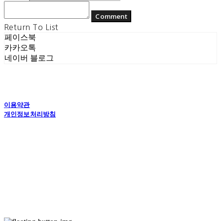
Comment
Return To List
페이스북
카카오톡
네이버 블로그
이용약관
개인정보처리방침
사업자정보확인
상호: (주) 에콘드 컴퍼니 | 대표: 서일주, 윤주민 | 개인정보관리책임자: 윤주민 | 전화: 070-
4194-0031 | 이메일: echondofficial@gmail.com
주소: 경기도 수원시 영통구 대학1로8번길 70-7, 101호 | 사업자등록번호:
757-88-
03208
| 통신판매:
제2024-수원영통-1789호
| 호스팅제공자: (주)식스샵