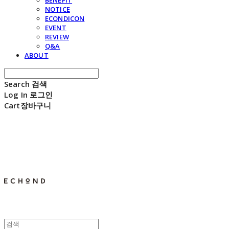
BENEFIT
NOTICE
ECONDICON
EVENT
REVIEW
Q&A
ABOUT
Search
검색
Log In
로그인
Cart
장바구니
E C H O N D