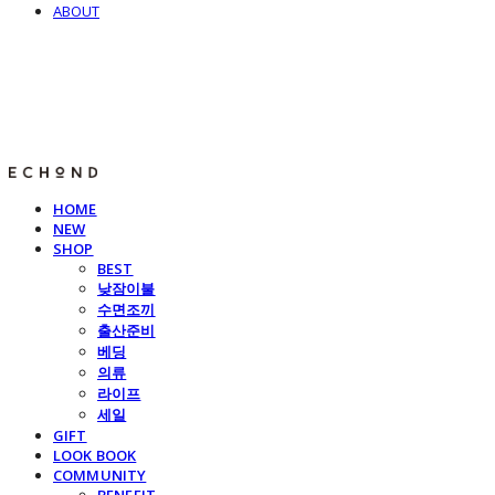
ABOUT
E C H O N D
HOME
NEW
SHOP
BEST
낮잠이불
수면조끼
출산준비
베딩
의류
라이프
세일
GIFT
LOOK BOOK
COMMUNITY