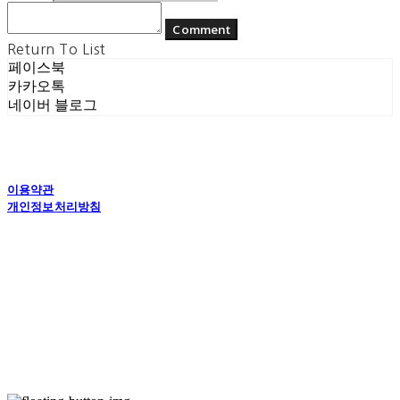
Comment
Return To List
페이스북
카카오톡
네이버 블로그
이용약관
개인정보처리방침
사업자정보확인
상호: (주) 에콘드 컴퍼니 | 대표: 서일주, 윤주민 | 개인정보관리책임자: 윤주민 | 전화: 070-
4194-0031 | 이메일: echondofficial@gmail.com
주소: 경기도 수원시 영통구 대학1로8번길 70-7, 101호 | 사업자등록번호:
757-88-
03208
| 통신판매:
제2024-수원영통-1789호
| 호스팅제공자: (주)식스샵