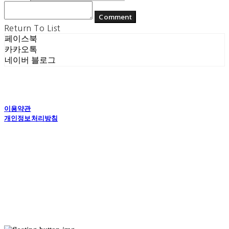
Comment
Return To List
페이스북
카카오톡
네이버 블로그
이용약관
개인정보처리방침
사업자정보확인
상호: (주) 에콘드 컴퍼니 | 대표: 서일주, 윤주민 | 개인정보관리책임자: 윤주민 | 전화: 070-
4194-0031 | 이메일: echondofficial@gmail.com
주소: 경기도 수원시 영통구 대학1로8번길 70-7, 101호 | 사업자등록번호:
757-88-
03208
| 통신판매:
제2024-수원영통-1789호
| 호스팅제공자: (주)식스샵