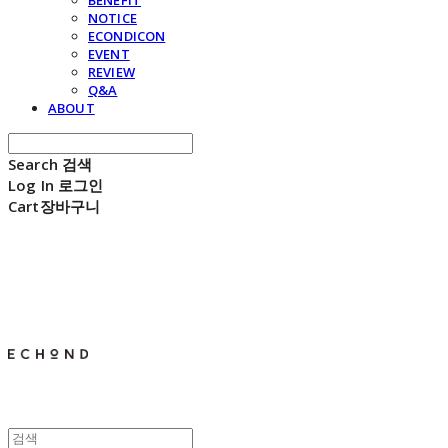
BENEFIT
NOTICE
ECONDICON
EVENT
REVIEW
Q&A
ABOUT
Search
검색
Log In
로그인
Cart
장바구니
E C H O N D