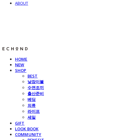
ABOUT
E C H O N D
HOME
NEW
SHOP
BEST
낮잠이불
수면조끼
출산준비
베딩
의류
라이프
세일
GIFT
LOOK BOOK
COMMUNITY