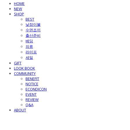
HOME
NEW
SHOP
BEST
낮잠이불
수면조끼
출산준비
베딩
의류
라이프
세일
GIFT
LOOK BOOK
COMMUNITY
BENEFIT
NOTICE
ECONDICON
EVENT
REVIEW
Q&A
ABOUT