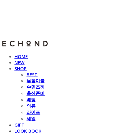
E C H O N D
HOME
NEW
SHOP
BEST
낮잠이불
수면조끼
출산준비
베딩
의류
라이프
세일
GIFT
LOOK BOOK