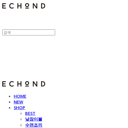
E C H O N D
HOME
NEW
SHOP
BEST
낮잠이불
수면조끼