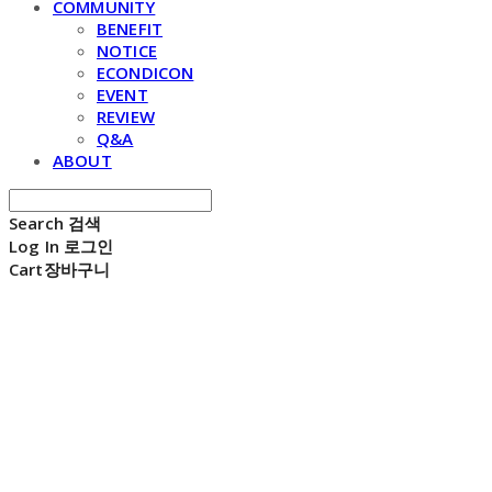
COMMUNITY
BENEFIT
NOTICE
ECONDICON
EVENT
REVIEW
Q&A
ABOUT
Search
검색
Log In
로그인
Cart
장바구니
E C H O N D