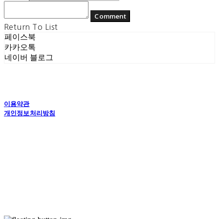
Comment
Return To List
페이스북
카카오톡
네이버 블로그
이용약관
개인정보처리방침
사업자정보확인
상호: (주) 에콘드 컴퍼니 | 대표: 서일주, 윤주민 | 개인정보관리책임자: 윤주민 | 전화: 070-
4194-0031 | 이메일: echondofficial@gmail.com
주소: 경기도 수원시 영통구 대학1로8번길 70-7, 101호 | 사업자등록번호:
757-88-
03208
| 통신판매:
제2024-수원영통-1789호
| 호스팅제공자: (주)식스샵