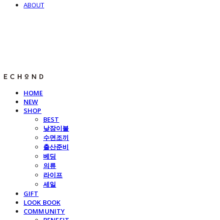
ABOUT
E C H O N D
HOME
NEW
SHOP
BEST
낮잠이불
수면조끼
출산준비
베딩
의류
라이프
세일
GIFT
LOOK BOOK
COMMUNITY