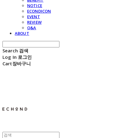
BENEFIT
NOTICE
ECONDICON
EVENT
REVIEW
Q&A
ABOUT
Search
검색
Log In
로그인
Cart
장바구니
E C H O N D