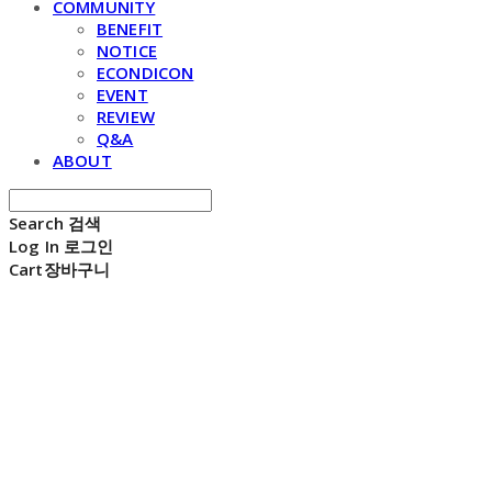
COMMUNITY
BENEFIT
NOTICE
ECONDICON
EVENT
REVIEW
Q&A
ABOUT
Search
검색
Log In
로그인
Cart
장바구니
E C H O N D