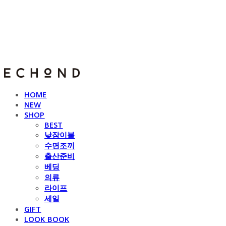
E C H O N D
HOME
NEW
SHOP
BEST
낮잠이불
수면조끼
출산준비
베딩
의류
라이프
세일
GIFT
LOOK BOOK