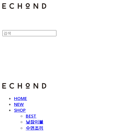
E C H O N D
HOME
NEW
SHOP
BEST
낮잠이불
수면조끼