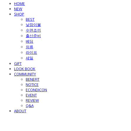
HOME
NEW
SHOP
BEST
낮잠이불
수면조끼
출산준비
베딩
의류
라이프
세일
GIFT
LOOK BOOK
COMMUNITY
BENEFIT
NOTICE
ECONDICON
EVENT
REVIEW
Q&A
ABOUT