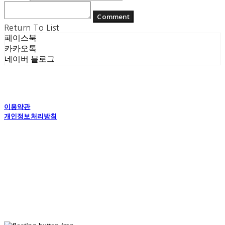
Comment
Return To List
페이스북
카카오톡
네이버 블로그
이용약관
개인정보처리방침
사업자정보확인
상호: (주) 에콘드 컴퍼니 | 대표: 서일주, 윤주민 | 개인정보관리책임자: 윤주민 | 전화: 070-
4194-0031 | 이메일: echondofficial@gmail.com
주소: 경기도 수원시 영통구 대학1로8번길 70-7, 101호 | 사업자등록번호:
757-88-
03208
| 통신판매:
제2024-수원영통-1789호
| 호스팅제공자: (주)식스샵