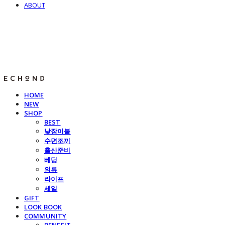
ABOUT
E C H O N D
HOME
NEW
SHOP
BEST
낮잠이불
수면조끼
출산준비
베딩
의류
라이프
세일
GIFT
LOOK BOOK
COMMUNITY