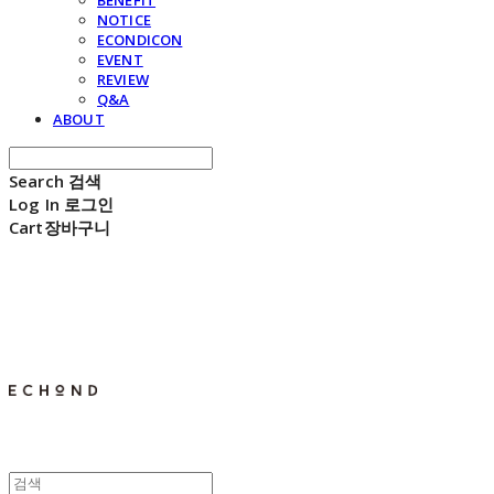
BENEFIT
NOTICE
ECONDICON
EVENT
REVIEW
Q&A
ABOUT
Search
검색
Log In
로그인
Cart
장바구니
E C H O N D