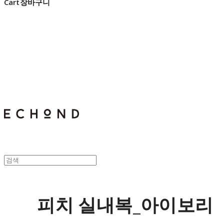
Cart
장바구니
E C H O N D
피치 실내복_아이보리