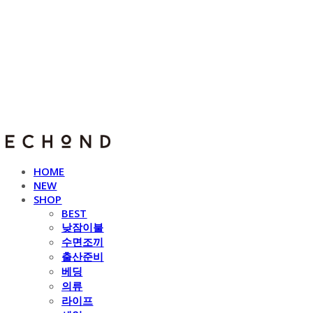
E C H O N D
HOME
NEW
SHOP
BEST
낮잠이불
수면조끼
출산준비
베딩
의류
라이프