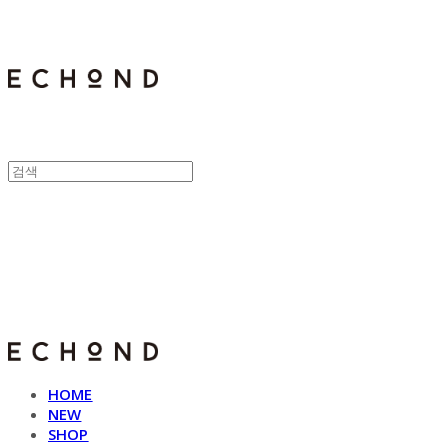
E C H O N D
HOME
NEW
SHOP