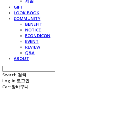
세일
GIFT
LOOK BOOK
COMMUNITY
BENEFIT
NOTICE
ECONDICON
EVENT
REVIEW
Q&A
ABOUT
Search
검색
Log In
로그인
Cart
장바구니
E C H O N D