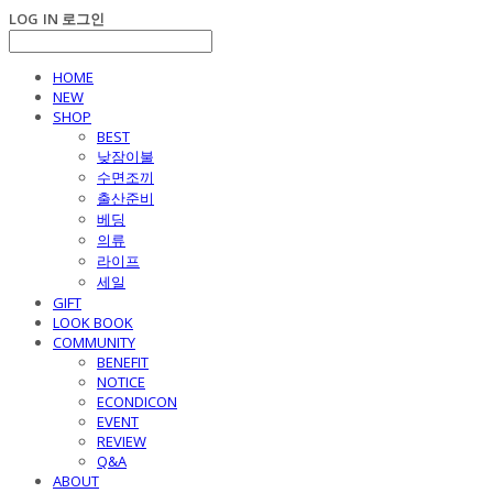
LOG IN
로그인
HOME
NEW
SHOP
BEST
낮잠이불
수면조끼
출산준비
베딩
의류
라이프
세일
GIFT
LOOK BOOK
COMMUNITY
BENEFIT
NOTICE
ECONDICON
EVENT
REVIEW
Q&A
ABOUT