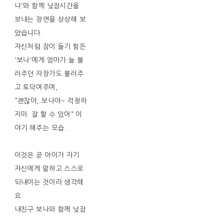
나'와 함께 낮잠시간을
보내는 장면을 상상해 보
았습니다.
자신처럼 잠이 들기 힘든
'보나'에게 엄마가 늘 불
러주던 자장가도 불러주
고 토닥여주며,
"괜찮아, 보나야~ 걱정하
지마. 잘 할 수 있어" 이
야기 해주는 모습..
이것은 곧 아이가 자기
자신에게 말하고 스스로
되내이는 것이라 생각해
요.
내친구 보나와 함께 낮잠