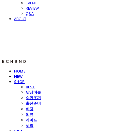
EVENT
REVIEW
Q&A
ABOUT
E C H O N D
HOME
NEW
SHOP
BEST
낮잠이불
수면조끼
출산준비
베딩
의류
라이프
세일