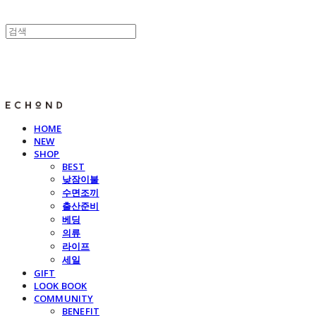
E C H O N D
HOME
NEW
SHOP
BEST
낮잠이불
수면조끼
출산준비
베딩
의류
라이프
세일
GIFT
LOOK BOOK
COMMUNITY
BENEFIT