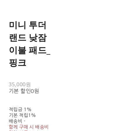
미니 투더
랜드 낮잠
이불 패드_
핑크
35,000원
기본 할인
0원
적립금
1%
기본 적립
1%
배송비
-
함께 구매 시 배송비