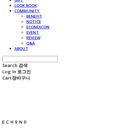
GIFT
LOOK BOOK
COMMUNITY
BENEFIT
NOTICE
ECONDICON
EVENT
REVIEW
Q&A
ABOUT
Search
검색
Log In
로그인
Cart
장바구니
E C H O N D