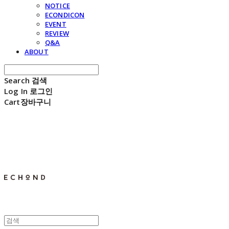
NOTICE
ECONDICON
EVENT
REVIEW
Q&A
ABOUT
Search
검색
Log In
로그인
Cart
장바구니
E C H O N D