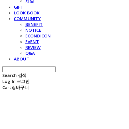
세일
GIFT
LOOK BOOK
COMMUNITY
BENEFIT
NOTICE
ECONDICON
EVENT
REVIEW
Q&A
ABOUT
Search
검색
Log In
로그인
Cart
장바구니
E C H O N D