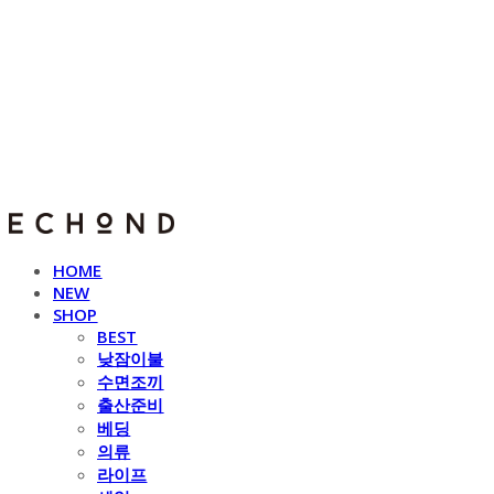
E C H O N D
HOME
NEW
SHOP
BEST
낮잠이불
수면조끼
출산준비
베딩
의류
라이프