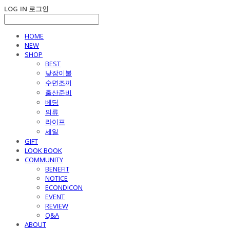
LOG IN
로그인
HOME
NEW
SHOP
BEST
낮잠이불
수면조끼
출산준비
베딩
의류
라이프
세일
GIFT
LOOK BOOK
COMMUNITY
BENEFIT
NOTICE
ECONDICON
EVENT
REVIEW
Q&A
ABOUT