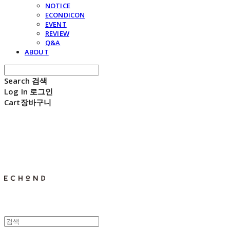
NOTICE
ECONDICON
EVENT
REVIEW
Q&A
ABOUT
Search
검색
Log In
로그인
Cart
장바구니
E C H O N D