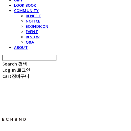
GIFT
LOOK BOOK
COMMUNITY
BENEFIT
NOTICE
ECONDICON
EVENT
REVIEW
Q&A
ABOUT
Search
검색
Log In
로그인
Cart
장바구니
E C H O N D