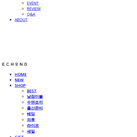
EVENT
REVIEW
Q&A
ABOUT
E C H O N D
HOME
NEW
SHOP
BEST
낮잠이불
수면조끼
출산준비
베딩
의류
라이프
세일