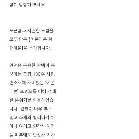
함께 탐험해 보세요.
포근함과 시원한 느낌을
모두 담은 [에콘디콘 차
렵이불]을 소개합니다.
앞면은 은은한 광택이 돋
보이는 고급 100수 사틴
면소재에 재미있는 ‘에콘
디콘’ 프린트를 더해 경쾌
한 분위기를 연출하였습
니다. 감촉이 매우 부드
럽고 소재의 퀄리티가 뛰
어나 여리고 민감한 아가
들 피부에도 안심하고 사