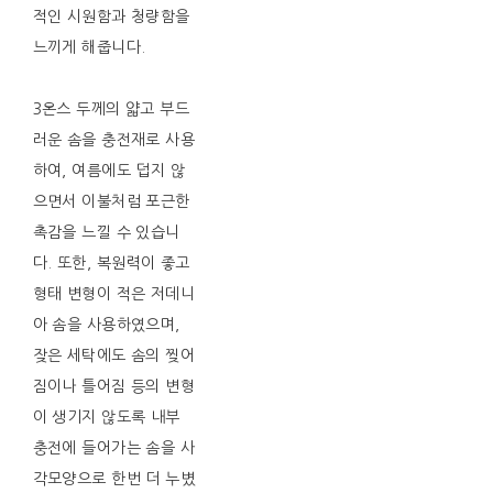
적인 시원함과 청량함을
느끼게 해줍니다.
3온스 두께의 얇고 부드
러운 솜을 충전재로 사용
하여, 여름에도 덥지 않
으면서 이불처럼 포근한
촉감을 느낄 수 있습니
다. 또한, 복원력이 좋고
형태 변형이 적은 저데니
아 솜을 사용하였으며,
잦은 세탁에도 솜의 찢어
짐이나 틀어짐 등의 변형
이 생기지 않도록 내부
충전에 들어가는 솜을 사
각모양으로 한번 더 누볐