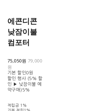
에콘디콘
낮잠이불
컴포터
75,050원
79,000
원
기본 할인
0원
할인 행사 (5% 할
인 ▶ 낮잠이불 예
약구매)
5%
적립금
1%
기본 적립
1%