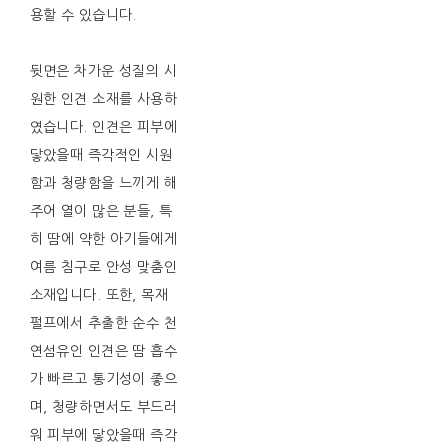
용할 수 있습니다.
뒷면은 차가운 성질의 시
원한 인견 소재를 사용하
였습니다. 인견은 피부에
닿았을때 즉각적인 시원
함과 청량함을 느끼게 해
주어 열이 많은 분들, 특
히 땀에 약한 아기들에게
여름 침구로 안성 맞춤인
소재입니다. 또한, 목재
펄프에서 추출한 순수 천
연섬유인 인견은 땀 흡수
가 빠르고 통기성이 좋으
며, 청량하면서도 부드러
워 피부에 닿았을때 즉각