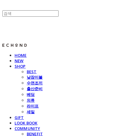
E C H O N D
HOME
NEW
SHOP
BEST
낮잠이불
수면조끼
출산준비
베딩
의류
라이프
세일
GIFT
LOOK BOOK
COMMUNITY
BENEFIT