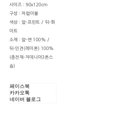
사이즈 : 90x120cm
구성 : 차렵이불
색상 : 앞-프린트 / 뒤-화
이트
소재 : 앞-면 100% /
뒤-인견(레이온) 100%
(충전재-저데니아3온스
솜)
페이스북
카카오톡
네이버 블로그