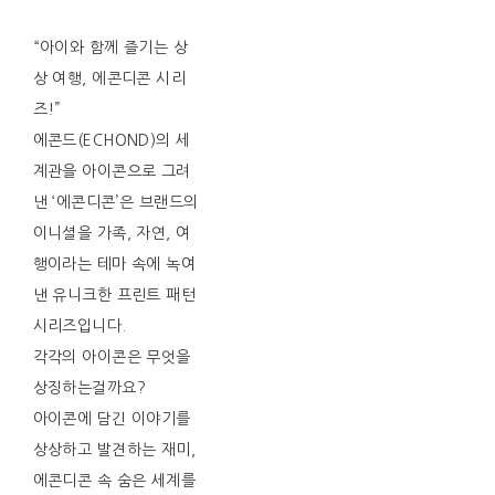
“아이와 함께 즐기는 상
상 여행, 에콘디콘 시리
즈!”
에콘드(ECHOND)의 세
계관을 아이콘으로 그려
낸 ‘에콘디콘’은 브랜드의
이니셜을 가족, 자연, 여
행이라는 테마 속에 녹여
낸 유니크한 프린트 패턴
시리즈입니다.
각각의 아이콘은 무엇을
상징하는걸까요?
아이콘에 담긴 이야기를
상상하고 발견하는 재미,
에콘디콘 속 숨은 세계를