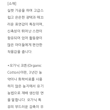
[소재]
실켓 가공을 하여 고급스
럽고 은은한 광택과 매끄
러운 표면감이 특징이며,
신축성이 뛰어난 스판이
함유되어 있어 활동량이
많은 아이들에게 편안한
착용감을 줍니다.
*오가닉 코튼(Organic
Cotton)이란, 3년간 농
약이나 화학비료를 사용
하지 않은 농지에서 유기
농법으로 재배 생산된 면
을 말합니다. 오가닉 특
유의 부드러운 감촉이 우