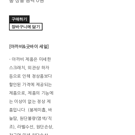
총 상품 금액
0원
구매하기
장바구니에 담기
[아까비&굿바이 세일]
- 아까비 제품은 미세한
스크래치, 외관상 하자
등으로 인해 정상품보다
할인된 가격에 제공되는
제품으로, 제품의 기능에
는 이상이 없는 정상 제
품입니다. (봉제미흡, 바
늘땀, 원단불량(염색/직
조), 라벨수선, 원단손상,