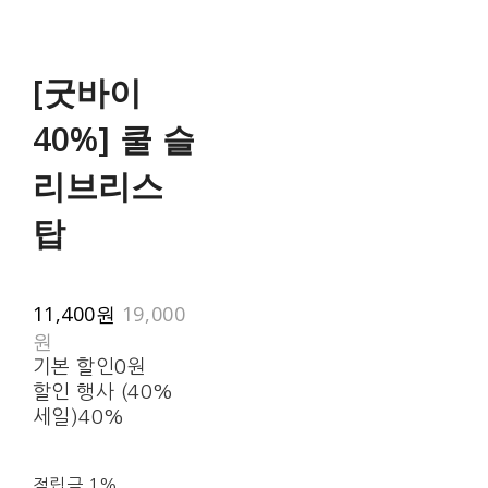
[굿바이
40%] 쿨 슬
리브리스
탑
11,400원
19,000
원
기본 할인
0원
할인 행사 (40%
세일)
40%
적립금
1%