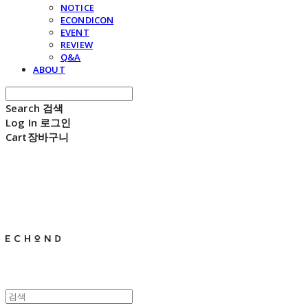
NOTICE
ECONDICON
EVENT
REVIEW
Q&A
ABOUT
Search
검색
Log In
로그인
Cart
장바구니
E C H O N D