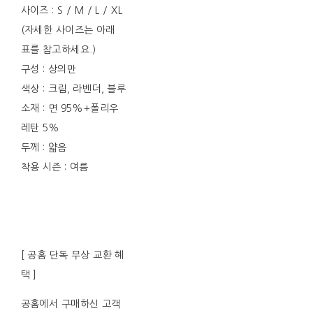
사이즈 : S / M / L / XL
(자세한 사이즈는 아래
표를 참고하세요.)
구성 : 상의만
색상 : 크림, 라벤더, 블루
소재 : 면 95%+폴리우
레탄 5%
두께 : 얇음
착용 시즌 : 여름
[ 공홈 단독 무상 교환 혜
택 ]
공홈에서 구매하신 고객