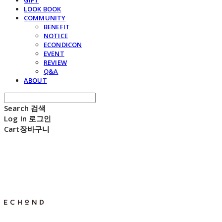
GIFT
LOOK BOOK
COMMUNITY
BENEFIT
NOTICE
ECONDICON
EVENT
REVIEW
Q&A
ABOUT
Search
검색
Log In
로그인
Cart
장바구니
E C H O N D