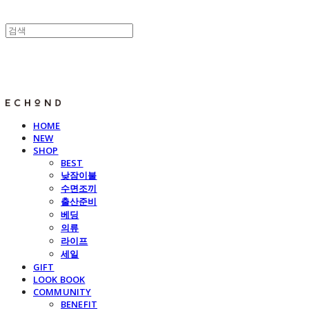
E C H O N D
HOME
NEW
SHOP
BEST
낮잠이불
수면조끼
출산준비
베딩
의류
라이프
세일
GIFT
LOOK BOOK
COMMUNITY
BENEFIT