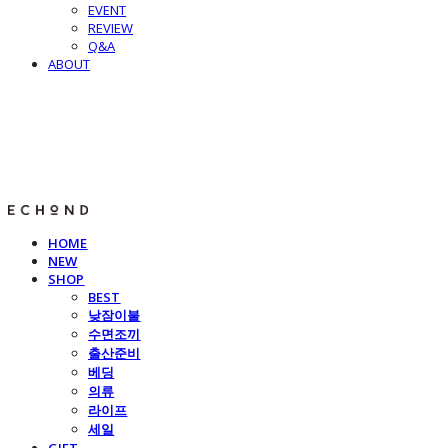
EVENT
REVIEW
Q&A
ABOUT
E C H O N D
HOME
NEW
SHOP
BEST
낮잠이불
수면조끼
출산준비
베딩
의류
라이프
세일