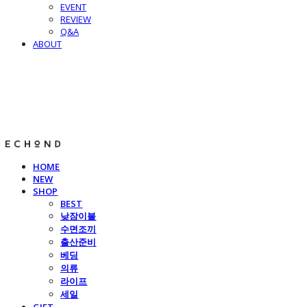
EVENT
REVIEW
Q&A
ABOUT
E C H O N D
HOME
NEW
SHOP
BEST
낮잠이불
수면조끼
출산준비
베딩
의류
라이프
세일