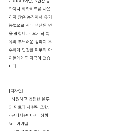
Cotton)이란, 3년간 농
약이나 화학비료를 사용
하지 않은 농지에서 유기
농법으로 재배 생산된 면
을 말합니다. 오가닉 특
유의 부드러운 감촉이 우
수하며 민감한 피부의 아
이들에게도 자극이 없습
니다.
[디자인]
- 시원하고 청량한 블루
와 민트의 세련된 조합.
- 끈나시+반바지. 상하
Set 아이템