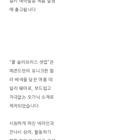
송시 예약발송 제품 일정
에 출고됩니다.
“쿨 슬리브리스 셋업”은
에콘드만의 유니크한 컬
러 배색을 담은 여름 데
일리 웨어로, 부드럽고
자극없는 오가닉 소재로
제작되었습니다.
시원하게 파진 넥라인과
끈나시 상의, 활동하기