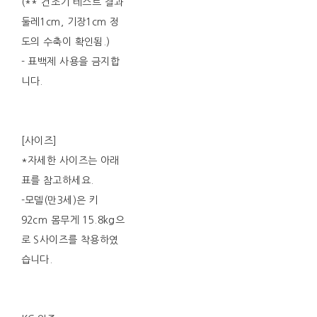
(** 건조기 테스트 결과
둘레1cm, 기장1cm 정
도의 수축이 확인됨.)
- 표백제 사용을 금지합
니다.
[사이즈]
*자세한 사이즈는 아래
표를 참고하세요.
-모델(만3세)은 키
92cm 몸무게 15.8kg으
로 S사이즈를 착용하였
습니다.