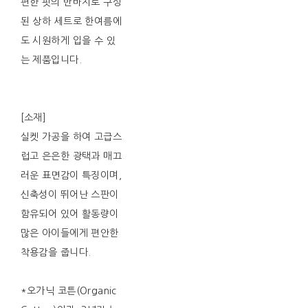
편한 핏의 반바지로 구성
된 상하 세트로 한여름에
도 시원하게 입을 수 있
는 제품입니다.
[소재]
실켓 가공을 하여 고급스
럽고 은은한 광택과 매끄
러운 표면감이 특징이며,
신축성이 뛰어난 스판이
함유되어 있어 활동량이
많은 아이들에게 편안한
착용감을 줍니다.
*오가닉 코튼(Organic