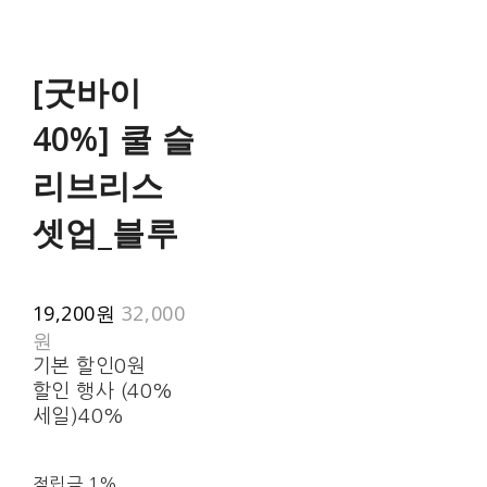
[굿바이
40%] 쿨 슬
리브리스
셋업_블루
19,200원
32,000
원
기본 할인
0원
할인 행사 (40%
세일)
40%
적립금
1%