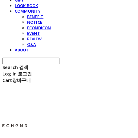
GIFT
LOOK BOOK
COMMUNITY
BENEFIT
NOTICE
ECONDICON
EVENT
REVIEW
Q&A
ABOUT
Search
검색
Log In
로그인
Cart
장바구니
E C H O N D