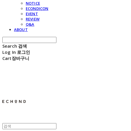
NOTICE
ECONDICON
EVENT
REVIEW
Q&A
ABOUT
Search
검색
Log In
로그인
Cart
장바구니
E C H O N D