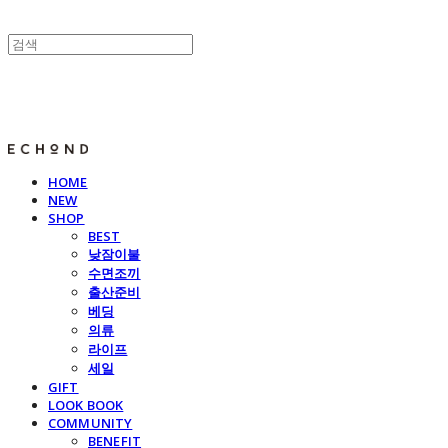
E C H O N D
HOME
NEW
SHOP
BEST
낮잠이불
수면조끼
출산준비
베딩
의류
라이프
세일
GIFT
LOOK BOOK
COMMUNITY
BENEFIT