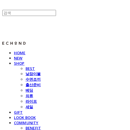
E C H O N D
HOME
NEW
SHOP
BEST
낮잠이불
수면조끼
출산준비
베딩
의류
라이프
세일
GIFT
LOOK BOOK
COMMUNITY
BENEFIT