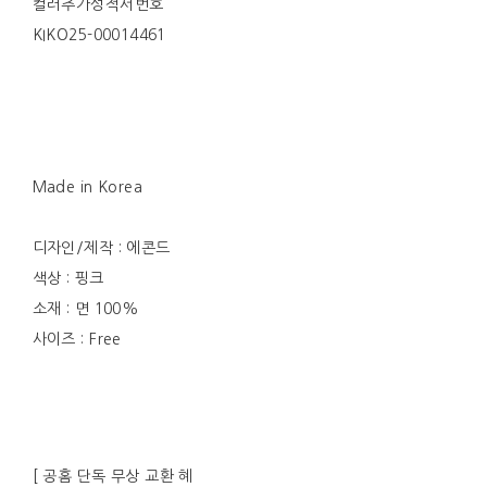
컬러추가성적서번호
KIKO25-00014461
Made in Korea
디자인/제작 : 에콘드
색상 : 핑크
소재 : 면 100%
사이즈 : Free
[ 공홈 단독 무상 교환 혜