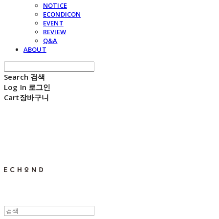
NOTICE
ECONDICON
EVENT
REVIEW
Q&A
ABOUT
Search
검색
Log In
로그인
Cart
장바구니
E C H O N D