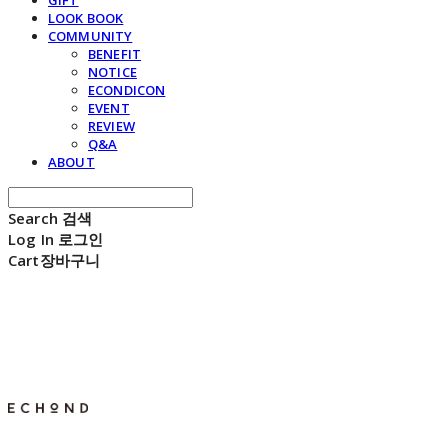
GIFT
LOOK BOOK
COMMUNITY
BENEFIT
NOTICE
ECONDICON
EVENT
REVIEW
Q&A
ABOUT
Search
검색
Log In
로그인
Cart
장바구니
E C H O N D