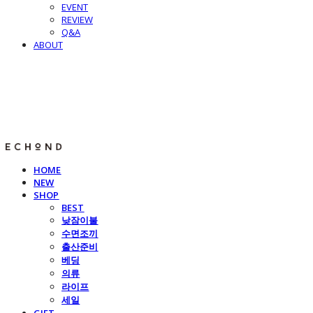
EVENT
REVIEW
Q&A
ABOUT
E C H O N D
HOME
NEW
SHOP
BEST
낮잠이불
수면조끼
출산준비
베딩
의류
라이프
세일