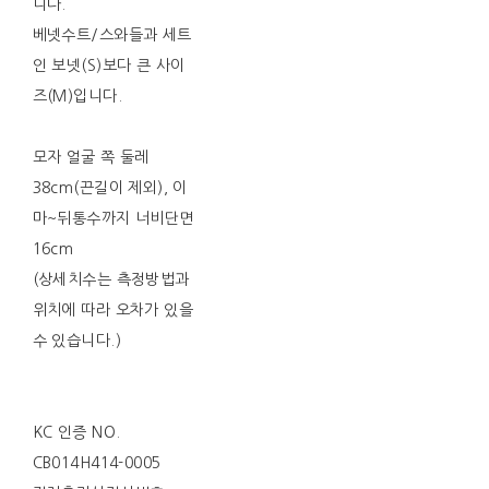
니다.
베넷수트/스와들과 세트
인 보넷(S)보다 큰 사이
즈(M)입니다.
모자 얼굴 쪽 둘레
38cm(끈길이 제외), 이
마~뒤통수까지 너비단면
16cm
(상세치수는 측정방법과
위치에 따라 오차가 있을
수 있습니다.)
KC 인증 NO.
CB014H414-0005