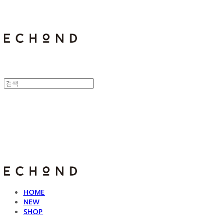
E C H O N D
HOME
NEW
SHOP