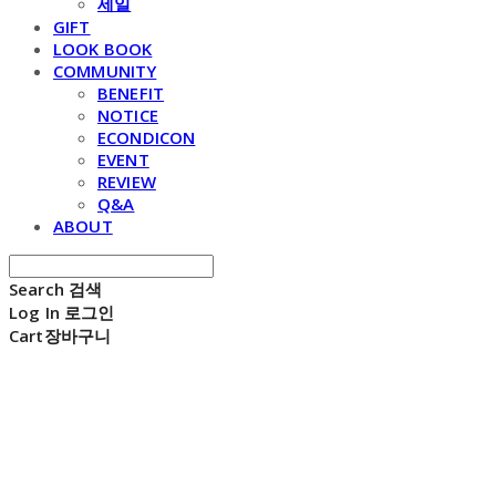
세일
GIFT
LOOK BOOK
COMMUNITY
BENEFIT
NOTICE
ECONDICON
EVENT
REVIEW
Q&A
ABOUT
Search
검색
Log In
로그인
Cart
장바구니
E C H O N D