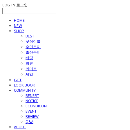
LOG IN
로그인
HOME
NEW
SHOP
BEST
낮잠이불
수면조끼
출산준비
베딩
의류
라이프
세일
GIFT
LOOK BOOK
COMMUNITY
BENEFIT
NOTICE
ECONDICON
EVENT
REVIEW
Q&A
ABOUT