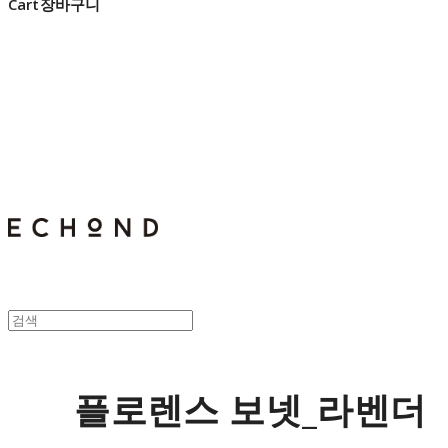
Cart
장바구니
E C H O N D
플로렌스 보넷_라벤더