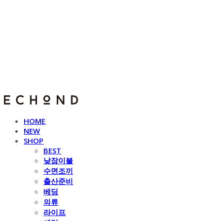
E C H O N D
HOME
NEW
SHOP
BEST
낮잠이불
수면조끼
출산준비
베딩
의류
라이프