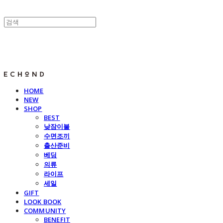
E C H O N D
HOME
NEW
SHOP
BEST
낮잠이불
수면조끼
출산준비
베딩
의류
라이프
세일
GIFT
LOOK BOOK
COMMUNITY
BENEFIT