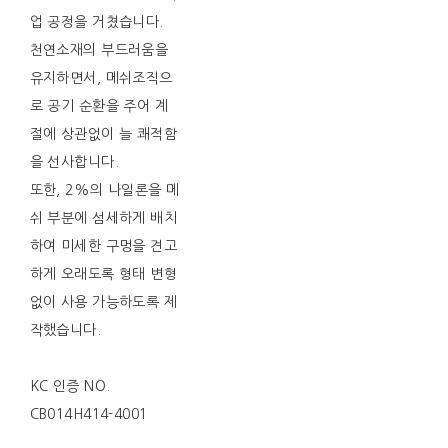
업 공정을 거쳤습니다.
천연소재의 부드러움을
유지하면서, 메쉬조직으
로 공기 순환을 주어 계
절에 상관없이 늘 쾌적함
을 선사합니다.
또한, 2%의 나일론을 메
쉬 부분에 섬세하게 배치
하여 미세한 구멍을 견고
하게 오래도록 형태 변형
없이 사용 가능하도록 제
작했습니다.
KC 인증 NO.
CB014H414-4001