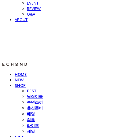
EVENT
REVIEW
Q&A
ABOUT
E C H O N D
HOME
NEW
SHOP
BEST
낮잠이불
수면조끼
출산준비
베딩
의류
라이프
세일