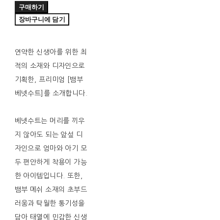
구매하기
장바구니에 담기
연약한 신생아를 위한 최
적의 소재와 디자인으로
기획한, 프리미엄 [뱀부
베넷수트]를 소개합니다.
베넷수트는 머리를 끼우
지 않아도 되는 앞섶 디
자인으로 엄마와 아기 모
두 편안하게 착용이 가능
한 아이템입니다. 또한,
뱀부 메쉬 소재의 초부드
러움과 탁월한 통기성을
담아 태열에 민감한 신생