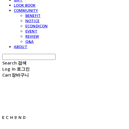
GIFT
LOOK BOOK
COMMUNITY
BENEFIT
NOTICE
ECONDICON
EVENT
REVIEW
Q&A
ABOUT
Search
검색
Log In
로그인
Cart
장바구니
E C H O N D