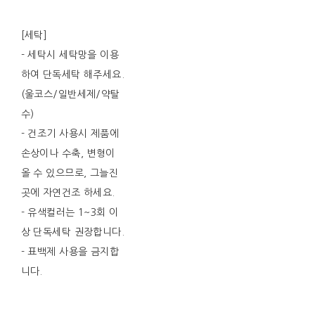
[세탁]
- 세탁시 세탁망을 이용
하여 단독세탁 해주세요.
(울코스/일반세제/약탈
수)
- 건조기 사용시 제품에
손상이나 수축, 변형이
올 수 있으므로, 그늘진
곳에 자연건조 하세요.
- 유색컬러는 1~3회 이
상 단독세탁 권장합니다.
- 표백제 사용을 금지합
니다.