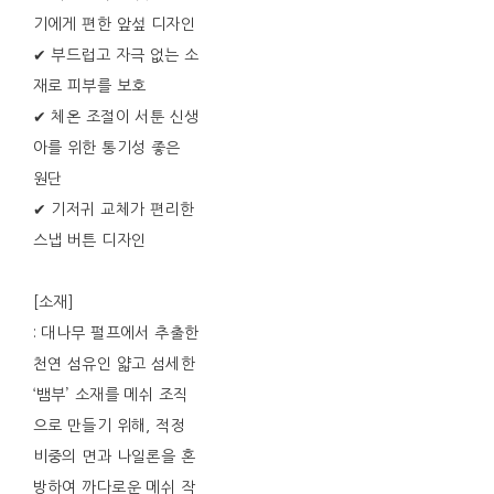
기에게 편한 앞섶 디자인
✔ 부드럽고 자극 없는 소
재로 피부를 보호
✔ 체온 조절이 서툰 신생
아를 위한 통기성 좋은
원단
✔ 기저귀 교체가 편리한
스냅 버튼 디자인
[소재]
: 대나무 펄프에서 추출한
천연 섬유인 얇고 섬세한
‘뱀부’ 소재를 메쉬 조직
으로 만들기 위해, 적정
비중의 면과 나일론을 혼
방하여 까다로운 메쉬 작