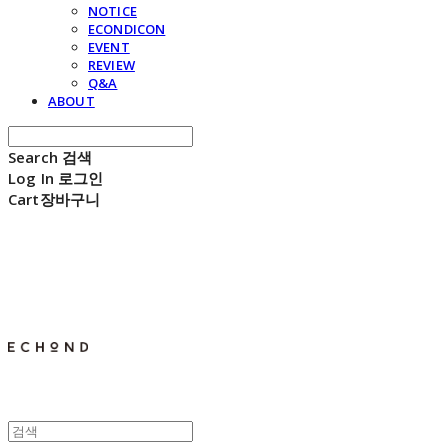
NOTICE
ECONDICON
EVENT
REVIEW
Q&A
ABOUT
Search
검색
Log In
로그인
Cart
장바구니
E C H O N D