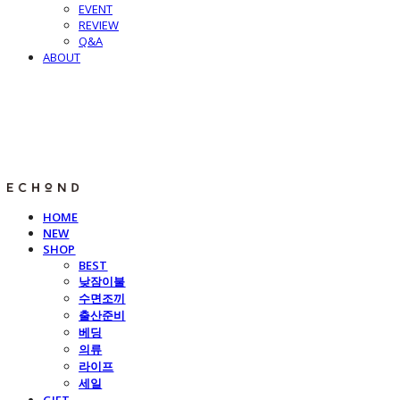
EVENT
REVIEW
Q&A
ABOUT
E C H O N D
HOME
NEW
SHOP
BEST
낮잠이불
수면조끼
출산준비
베딩
의류
라이프
세일