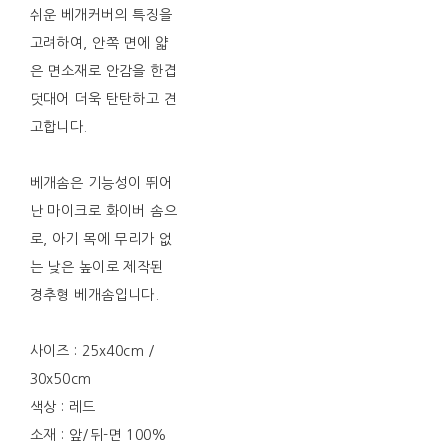
쉬운 베개커버의 특징을
고려하여, 안쪽 면에 얇
은 면소재로 안감을 한겹
덧대어 더욱 탄탄하고 견
고합니다.
베개솜은 기능성이 뛰어
난 마이크로 화이버 솜으
로, 아기 목에 무리가 없
는 낮은 높이로 제작된
경추형 베개솜입니다.
사이즈 : 25x40cm /
30x50cm
색상 : 레드
소재 : 앞/뒤-면 100%