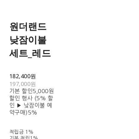
원더랜드
낮잠이불
세트_레드
182,400원
197,000원
기본 할인
5,000원
할인 행사 (5% 할
인 ▶ 낮잠이불 예
약구매)
5%
적립금
1%
기본 적립
1%