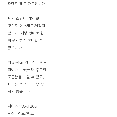
더랜드 레드 패드입니다.
먼지 스밈이 거의 없는
고밀도 면소재로 제작되
었으며, 가방 형태로 접
어 편리하게 휴대할 수
있습니다.
약 3~4cm정도의 두께로
아이가 누웠을 때 충분한
포근함을 느낄 수 있고,
패드를 접을 때 너무 부
하지 않습니다.
사이즈 : 85x120cm
색상 : 레드/핑크