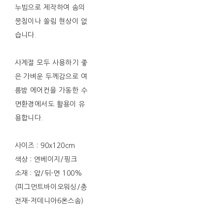
누빔으로 제작하여 솜의
뭉침이나 쏠림 현상이 없
습니다.
사계절 모두 사용하기 좋
은 가벼운 두께감으로 여
름밤 에어컨을 가동한 수
면환경에서도 활용이 유
용합니다.
사이즈 : 90x120cm
색상 : 연베이지/핑크
소재 : 앞/뒤-면 100%
(피그먼트바이오워싱/충
전재-저데니아6온스솜)