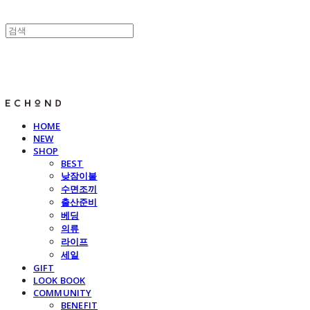
E C H O N D
HOME
NEW
SHOP
BEST
낮잠이불
수면조끼
출산준비
베딩
의류
라이프
세일
GIFT
LOOK BOOK
COMMUNITY
BENEFIT