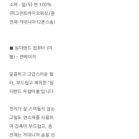
소재 : 앞/뒤-면 100%
(피그먼트바이오워싱/충
전재-저데니아12온스솜)
■ 원더랜드 컴포터 (이
불) - 연베이지
달콤하고 고급스러운 컬
러, 부드럽고 쾌적한 '원
더랜드 차렵이불'입니다.
먼지가 잘 스며들지 않는
고밀도 면소재를 사용하
여 감촉이 부드럽고, 충
전재는 저데니아 솜을 손