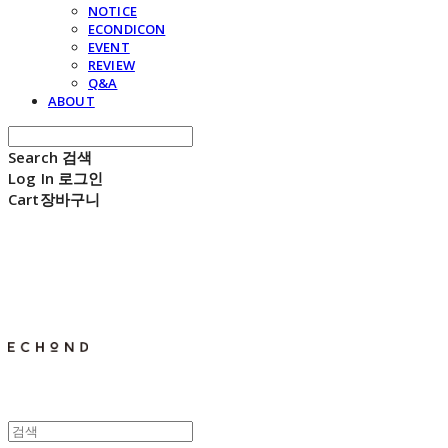
NOTICE
ECONDICON
EVENT
REVIEW
Q&A
ABOUT
Search
검색
Log In
로그인
Cart
장바구니
E C H O N D