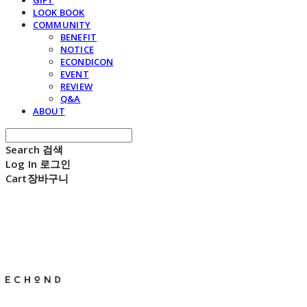
GIFT
LOOK BOOK
COMMUNITY
BENEFIT
NOTICE
ECONDICON
EVENT
REVIEW
Q&A
ABOUT
Search
검색
Log In
로그인
Cart
장바구니
E C H O N D