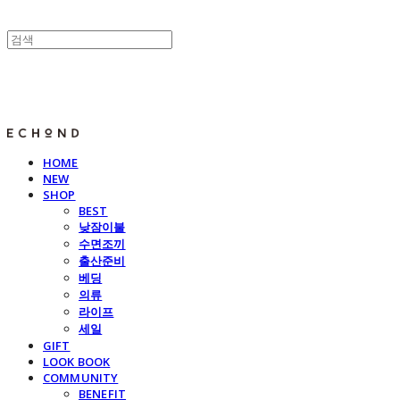
E C H O N D
HOME
NEW
SHOP
BEST
낮잠이불
수면조끼
출산준비
베딩
의류
라이프
세일
GIFT
LOOK BOOK
COMMUNITY
BENEFIT