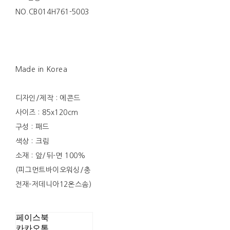
NO.CB014H761-5003
Made in Korea
디자인/제작 : 에콘드
사이즈 : 85x120cm
구성 : 패드
색상 : 크림
소재 : 앞/뒤-면 100%
(피그먼트바이오워싱/충
전재-저데니아12온스솜)
페이스북
카카오톡