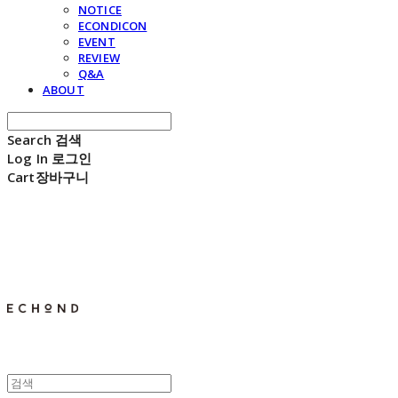
NOTICE
ECONDICON
EVENT
REVIEW
Q&A
ABOUT
Search
검색
Log In
로그인
Cart
장바구니
E C H O N D