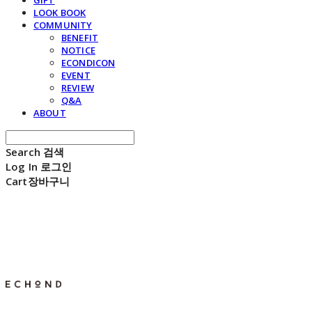
GIFT
LOOK BOOK
COMMUNITY
BENEFIT
NOTICE
ECONDICON
EVENT
REVIEW
Q&A
ABOUT
Search
검색
Log In
로그인
Cart
장바구니
E C H O N D