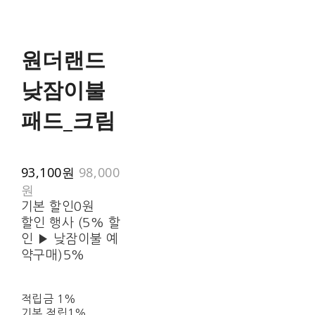
원더랜드
낮잠이불
패드_크림
93,100원
98,000
원
기본 할인
0원
할인 행사 (5% 할
인 ▶ 낮잠이불 예
약구매)
5%
적립금
1%
기본 적립
1%