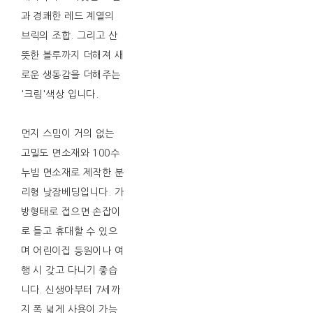
과 경쾌한 레드 계열의
브릭의 조합. 그리고 산
뜻한 블루까지 더해져 새
로운 생동감을 더해주는
'크림'색상 입니다.
먼지 스밈이 거의 없는
고밀도 면소재와 100수
누빔 면소재로 제작한 분
리형 낮잠베딩입니다. 가
방형태로 접으면 손잡이
로 들고 휴대할 수 있으
며 어린이집 등원이나 여
행 시 갖고 다니기 좋습
니다. 신생아부터 7세까
지 폭 넓게 사용이 가능