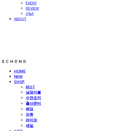
EVENT
REVIEW
Q&A
ABOUT
E C H O N D
HOME
NEW
SHOP
BEST
낮잠이불
수면조끼
출산준비
베딩
의류
라이프
세일