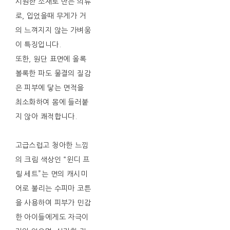
시원한 소재로 만든 의류
로, 입었을때 무게가 거
의 느껴지지 않는 가벼움
이 특징입니다.
또한, 원단 표면에 올록
볼록한 파도 물결의 질감
은 피부에 닿는 면적을
최소화하여 몸에 들러붙
지 않아 쾌적합니다.
고급스럽고 청아한 느낌
의 크림 색상인 “윈디 프
릴 세트”는 면의 캐시미
어로 불리는 수피마 코튼
을 사용하여 피부가 민감
한 아이들에게도 자극이