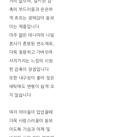
거의 없으며, 실키한 감
촉의 부드러움과 은은하
게 흐르는 광택감이 돋보
이는 제품입니다.
아주 얇은 데니아의 나일
론사가 혼방된 면소재로,
더욱 청량하고 가벼우며
서걱거리는 느낌의 시원
한 감촉이 장점입니다.
또한 내구성이 좋아 잦은
세탁에도 변형이 쉽게 오
지 않습니다.
여자 아이들이 입었을때
더욱 사랑스러움이 돋보
이도록 가슴과 어깨 및