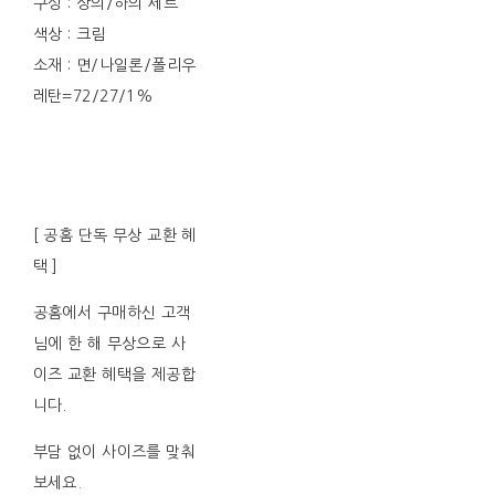
구성 : 상의/하의 세트
색상 : 크림
소재 : 면/나일론/폴리우
레탄=72/27/1%
[ 공홈 단독 무상 교환 혜
택 ]
공홈에서 구매하신 고객
님에 한 해 무상으로 사
이즈 교환 혜택을 제공합
니다.
부담 없이 사이즈를 맞춰
보세요.