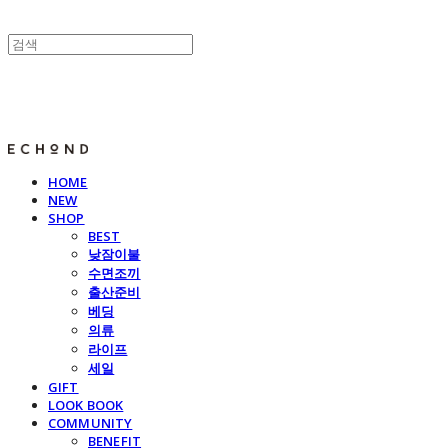
E C H O N D
HOME
NEW
SHOP
BEST
낮잠이불
수면조끼
출산준비
베딩
의류
라이프
세일
GIFT
LOOK BOOK
COMMUNITY
BENEFIT