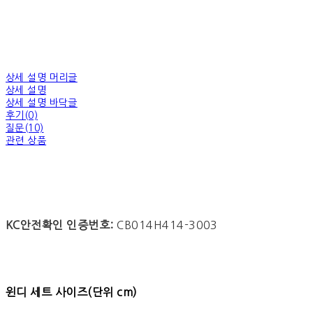
상세 설명 머리글
상세 설명
상세 설명 바닥글
후기(0)
질문(10)
관련 상품
KC안전확인 인증번호:
CB014H414-3003
윈디 세트 사이즈(단위 cm)