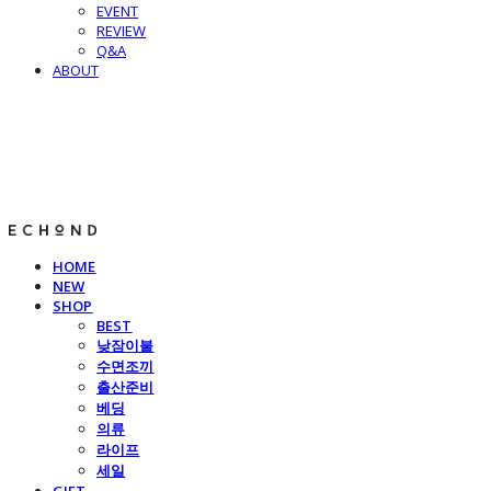
EVENT
REVIEW
Q&A
ABOUT
E C H O N D
HOME
NEW
SHOP
BEST
낮잠이불
수면조끼
출산준비
베딩
의류
라이프
세일