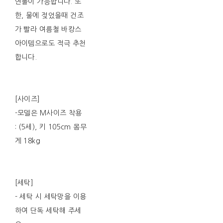
연출이 가능합니다. 또
한, 물에 젖었을때 건조
가 빨라 여름철 바캉스
아이템으로도 적극 추천
합니다.
[사이즈]
-모델은 M사이즈 착용
: (5세), 키 105cm 몸무
게 18kg
[세탁]
- 세탁 시 세탁망을 이용
하여 단독 세탁해 주세