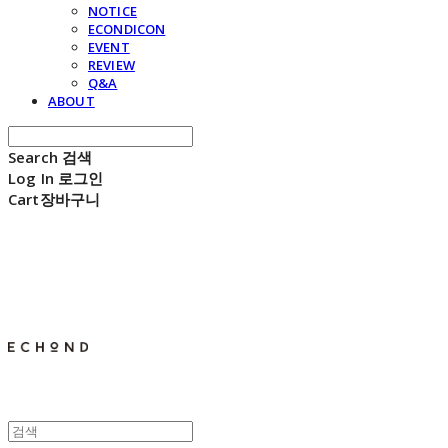
NOTICE
ECONDICON
EVENT
REVIEW
Q&A
ABOUT
Search
검색
Log In
로그인
Cart
장바구니
E C H O N D