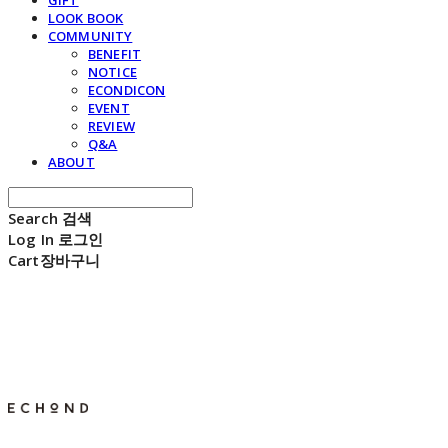
GIFT
LOOK BOOK
COMMUNITY
BENEFIT
NOTICE
ECONDICON
EVENT
REVIEW
Q&A
ABOUT
Search
검색
Log In
로그인
Cart
장바구니
E C H O N D